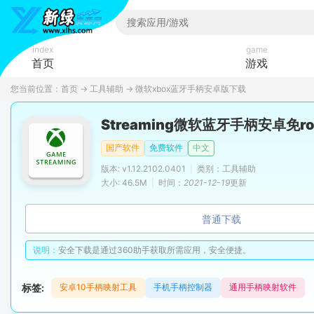
index
game
首页
游戏
您当前位置：
首页
→
工具辅助
→
微软xbox蓝牙手柄安卓版下载
Streaming微软蓝牙手柄安卓免ro
国产软件
免费软件
中文
版本: v1.12.2102.0401
|
类别：工具辅助
大小: 46.5M
|
时间：
2021-12-19
更新
普通下载
说明：
安全下载是通过360助手获取所需应用，安全便捷。
标签:
安卓10手柄映射工具
手机手柄控制器
通用手柄映射软件