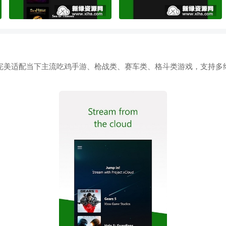
工具，完美适配当下主流吃鸡手游、枪战类、赛车类、格斗类游戏，支