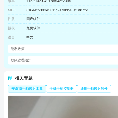
版本
1.12.2102.0401.8854ef2399
MD5
816eefb003e5011c9efdbb40af3f872d
性质
国产软件
授权
免费软件
语言
中文
隐私政策
权限管理须知
相关专题
安卓10手柄映射工具
手机手柄控制器
通用手柄映射软件