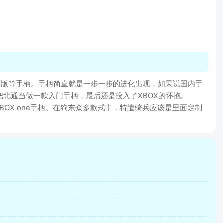
X ONE精英版等手柄。手柄简直就是一步一步的进化出现，如果说国内手
把北通当做一款入门手柄，最后还是投入了XBOX的怀抱。
OX one手柄。在狗东众多款式中，特遣骑兵应该是里面定制