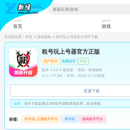
index
game
首页
游戏
您当前位置：
首页
→
游戏辅助
→
租号玩上号器官方APP下载
租号玩上号器官方正版
国产软件
免费软件
中文
版本: 7.4.0.0 最新版
|
类别：游戏辅助
大小: 177.3M
|
时间：
2026-07-22
更新
普通下载
说明：
安全下载是通过360助手获取所需应用，安全便捷。
标签:
租号玩-正规租号平台
租号玩
游戏租号平台