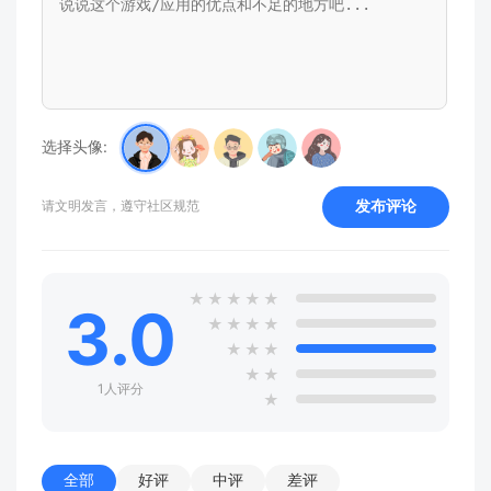
选择头像:
发布评论
请文明发言，遵守社区规范
★
★
★
★
★
3.0
★
★
★
★
★
★
★
★
★
1人评分
★
全部
好评
中评
差评