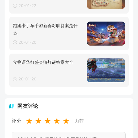
20-01-22
跑跑卡丁车手游新春对联答案是什
么
20-01-20
食物语华灯盛会猜灯谜答案大全
20-01-20
网友评论
★
★
★
★
★
评分
力荐