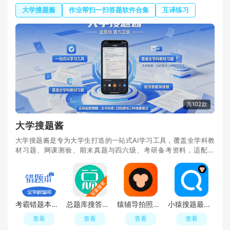
大学搜题酱
作业帮扫一扫答题软件合集
互译练习
共102款
大学搜题酱
大学搜题酱是专为大学生打造的一站式AI学习工具，覆盖全学科教
材习题、网课测验、期末真题与四六级、考研备考资料，适配安
卓、iOS双端，题库资源海量且更新及时。软件支持拍
考霸错题本免费版下载
总题库搜答案app免费版2025
猿辅导拍照答题免费版app
小猿搜题最新版本下载安装包
查看
查看
查看
查看