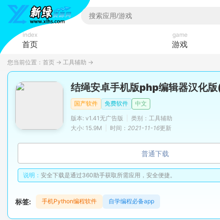
index
game
首页
游戏
您当前位置：
首页
→
工具辅助
→
结绳安卓手机版php编辑器汉化版
国产软件
免费软件
中文
版本: v1.41无广告版
|
类别：工具辅助
大小: 15.9M
|
时间：
2021-11-16
更新
普通下载
说明：
安全下载是通过360助手获取所需应用，安全便捷。
标签:
手机Python编程软件
自学编程必备app