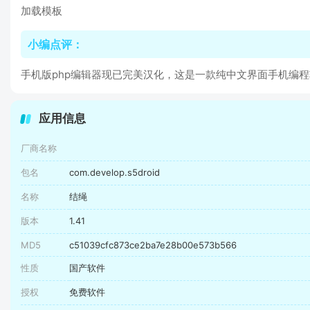
加载模板
小编点评：
手机版php编辑器现已完美汉化，这是一款纯中文界面手机编
应用信息
厂商名称
包名
com.develop.s5droid
名称
结绳
版本
1.41
MD5
c51039cfc873ce2ba7e28b00e573b566
性质
国产软件
授权
免费软件