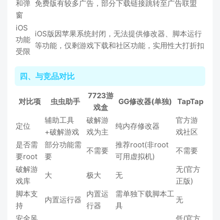
和弹
免费版有较多广告，部分下载链接跳转至广告联盟
窗
iOS
iOS版因苹果系统封闭，无法提供修改器、脚本运行
功能
等功能，仅剩游戏下载和社区功能，实用性大打折扣
受限
四、与竞品对比
7723游
对比项
虫虫助手
GG修改器(单独)
TapTap
戏盒
辅助工具
破解游
官方游
定位
纯内存修改器
+破解游戏
戏为主
戏社区
是否需
部分功能需
推荐root(非root
不需要
不需要
要root
要
可用虚拟机)
破解游
无(官方
大
极大
无
戏库
正版)
脚本支
内置运
需单独下载脚本工
内置运行器
无
持
行器
具
安全风
低(官方