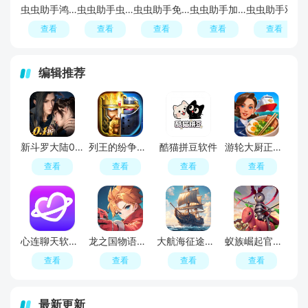
虫虫助手鸿蒙版
虫虫助手虫友分享版本2026更新版
虫虫助手免root版安装包(虫虫助手精简版)
虫虫助手加速版apk
虫虫助手双开空间插件64位版(虫虫双开空间安装包)
查看
查看
查看
查看
查看
编辑推荐
新斗罗大陆0.1折免费版
列王的纷争手游官方最新版
酷猫拼豆软件
游轮大厨正版(Cruise Chefs)
查看
查看
查看
查看
心连聊天软件最新版
龙之国物语官方正版
大航海征途游戏官方最新版
蚁族崛起官方正版
查看
查看
查看
查看
最新更新