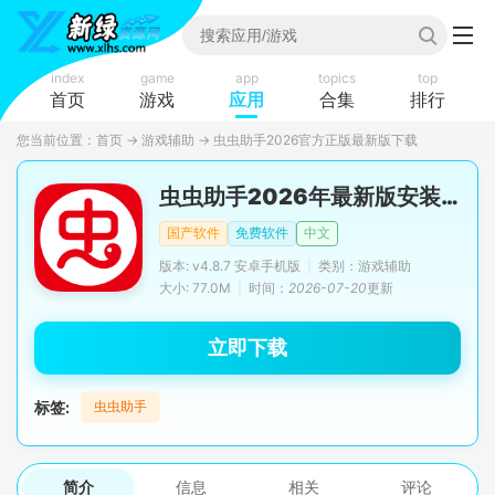
index
game
app
topics
top
首页
游戏
应用
合集
排行
您当前位置：
首页
→
游戏辅助
→
虫虫助手2026官方正版最新版下载
虫虫助手2026年最新版安装包
国产软件
免费软件
中文
版本: v4.8.7 安卓手机版
|
类别：游戏辅助
大小: 77.0M
|
时间：
2026-07-20
更新
立即下载
标签:
虫虫助手
简介
信息
相关
评论