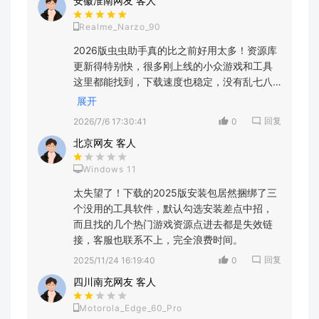
安徽淮南网友 客人
Realme_Narzo_90
2026版虫虫助手真的比之前好用太多！资源库
更新得特别快，很多刚上线的小众游戏和工具
这里都能找到，下载速度也稳定，没有乱七八
糟的捆绑安装，界面也更清爽了，用了半个月
展开
没遇到卡顿，推荐给喜欢找特色应用的朋友！
回复
2026/7/6 17:30:41
0
北京网友 客人
Windows 11
太失望了！下载的2025版安装包居然捆绑了三
个没用的工具软件，默认勾选安装差点中招，
而且找的几个热门游戏资源点进去都是失效链
接，客服也联系不上，完全浪费时间。
回复
2025/11/24 16:19:40
0
四川南充网友 客人
Motorola_Edge_60_Pro