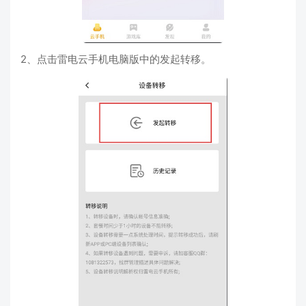
2、点击雷电云手机电脑版中的发起转移。