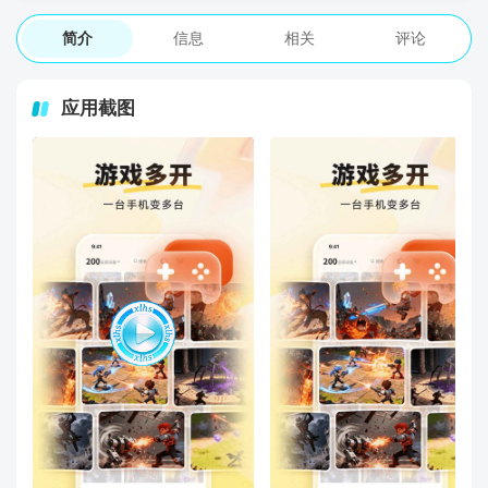
简介
信息
相关
评论
应用截图