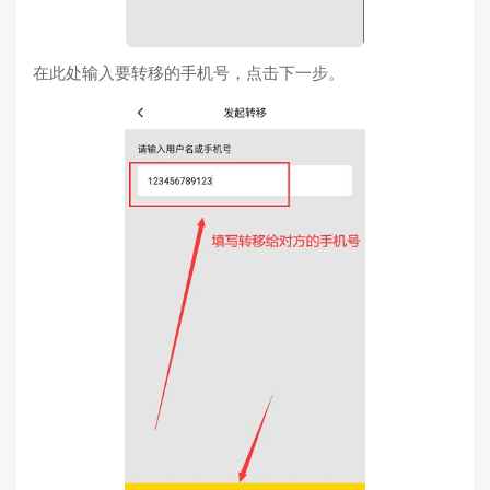
在此处输入要转移的手机号，点击下一步。