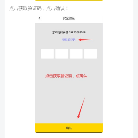
点击获取验证码，点击确认！