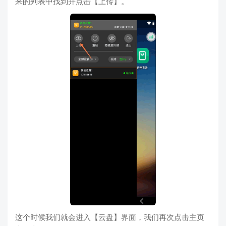
来的列表中找到并点击【上传】。
这个时候我们就会进入【云盘】界面，我们再次点击主页