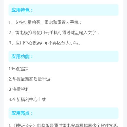
应用特色：
1、支持批量购买、重启和重置云手机；
2、雷电模拟器使用云手机可通过键盘输入文字；
3、应用中心搜索app不再区分大小写。
应用功能：
1.热点追踪
2.掌握最新高质量手游
3.海量福利
4.全新福利中心上线
应用亮点：
1.《神级保安》电脑版是通过雷电安卓模拟器这个软件实现