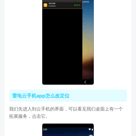
雷电云手机app怎么改定位
我们先进入到云手机的界面，可以看见我们桌面上有一个
拓展服务，点击它。