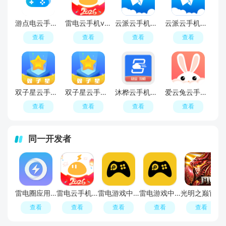
游点电云手机最新版APP
雷电云手机vip会员版
云派云手机免费版手机版
云派云手机官方正版软件
查看
查看
查看
查看
双子星云手机付费版下载
双子星云手机正式版
沐桦云手机官方最新版
爱云兔云手机无闪退版
查看
查看
查看
查看
同一开发者
雷电圈应用商店安卓版下载
雷电云手机vip会员版
雷电游戏中心tv版电视版
雷电游戏中心手机版(雷电游戏盒子)
光明之巅官方正版客户端
查看
查看
查看
查看
查看