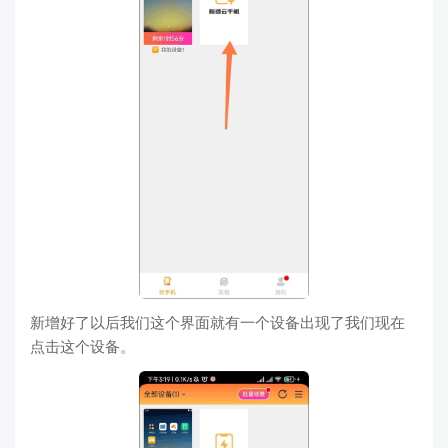
新增好了以后我们这个界面就有一个设备出现了我们现在
点击这个设备。