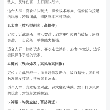
敌人、反弹伤害，主打团队战术。
适合人群：喜欢组队玩法、擅长战术布局、偏爱辅助控场
的玩家，跨服团战、组队副本不可或缺。
3.太虚（技巧型刺客，高操作）
定位：近战瞬杀、灵活突进，剑术主打位移与破招，瞬身
突袭、一击必杀，单挑能力极强。
适合人群：熟练玩家、喜欢走位操作、热衷PK竞技、追求
极限操作手感的玩家。
4.魔君（残血爆发，高风险高回报）
定位：近战狂战士，血量越低攻击力、吸血越强，残血可
触发爆发技能，擅长残血反杀。
适合人群：喜欢极限对战、追求翻盘快感、敢于打逆风局
的玩家，对战刺激感拉满。
5.神藏（均衡全能，百搭流派）