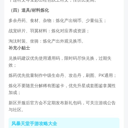
（四）道具/材料炼化
多余丹药、食材、杂物：炼化产出铜币、少量仙玉；
战宠碎片、羽翼材料：炼化对应养成资源；
淘汰时装、坐骑：炼化产出外观兑换币。
补充小贴士
兑换码建议优先使用通用码，限时码尽快兑换，过期失
效；
炼药优先批量制作中级生命丹、攻击丹，刷图、PK通用；
炼化不要随意分解稀有图鉴卡，优先升星成套图鉴拿属性
加成；
新区开服后官方会不定期发布新礼包码，可关注游戏公告
与社区。
风暴天堂手游攻略大全