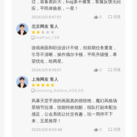
过，装备差距大，bug多不修复，客服反馈无回
应，平民体验差，一星！
回复
2024/3/5 8:47:01
0
北京网友 客人
OnePlus_13R
游戏画面和职业设计不错，但前期任务重复，
引导不清晰，操作偶尔卡顿，平民升级慢，希
望优化，给两星。
回复
2024/3/5 8:36:01
0
上海网友 客人
Samsung_Galaxy_A36_5G
风暴天堂手游的画面真的很惊艳，魔幻风格场
景细节拉满，技能特效炫酷，组队打副本配合
感足，公会系统让社交有趣，玩一周停不下
来，五星推荐！
回复
2024/3/5 6:00:46
0