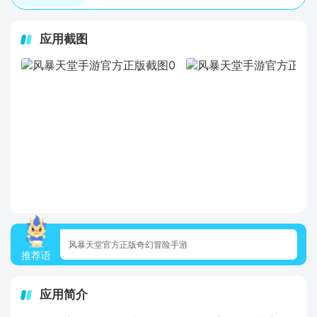
应用截图
风暴天堂官方正版奇幻冒险手游
推荐语
应用简介