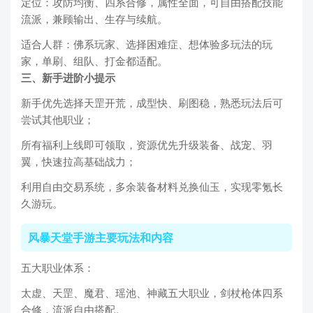
定位：攻防均衡、四系合修，属性全面，可自由搭配技能
流派，兼顾输出、生存与续航。
适合人群：佛系玩家、选择困难症、想体验多玩法的玩
家，单刷、组队、打金都适配。
三、新手进阶小提示
新手优先选择天罡开荒，成型快、刷图稳，熟悉玩法后可
尝试其他职业；
所有福利上线即可领取，资源优先升级装备、战宠、羽
翼，快速拉高基础战力；
利用自由交易系统，多余装备材料兑换仙玉，实现零氪长
久游玩。
风暴天堂手游主要玩法和内容
五大职业体系：
太虚、天罡、魔君、瑶池、神藏五大职业，剑杖枪体四系
合修，流派自由搭配。