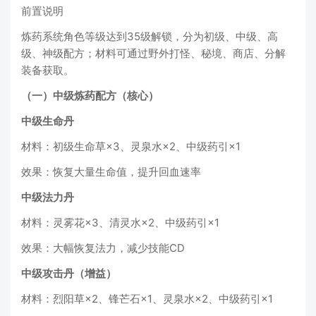
前置说明
炼药系统角色等级达到35级解锁，分为初级、中级、高
级、神级配方；材料可通过野外打怪、秘境、商店、分解
装备获取。
（一）中级炼药配方（核心）
中级生命丹
材料：初级生命草×3、灵泉水×2、中级药引×1
效果：恢复大量生命值，提升回血速率
中级法力丹
材料：灵雾花×3、清灵水×2、中级药引×1
效果：大幅恢复法力，减少技能CD
中级攻击丹（增益）
材料：烈阳草×2、锋芒石×1、灵泉水×2、中级药引×1