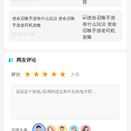
使命召唤手游有什么玩法 使命召唤
手游老司机攻略
21-01-04
网友评论
★
★
★
★
★
评分
力荐
选择头像: