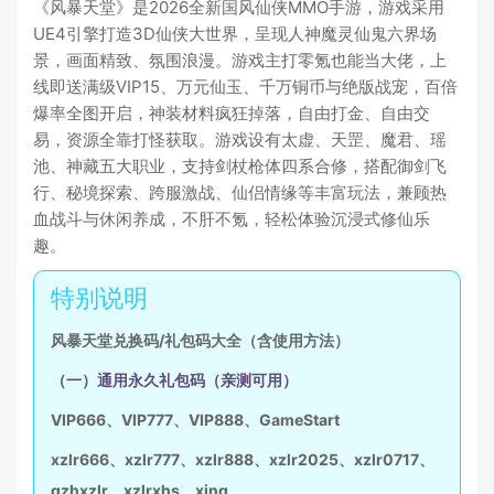
《风暴天堂》是2026全新国风仙侠MMO手游，游戏采用
UE4引擎打造3D仙侠大世界，呈现人神魔灵仙鬼六界场
景，画面精致、氛围浪漫。游戏主打零氪也能当大佬，上
线即送满级VIP15、万元仙玉、千万铜币与绝版战宠，百倍
爆率全图开启，神装材料疯狂掉落，自由打金、自由交
易，资源全靠打怪获取。游戏设有太虚、天罡、魔君、瑶
池、神藏五大职业，支持剑杖枪体四系合修，搭配御剑飞
行、秘境探索、跨服激战、仙侣情缘等丰富玩法，兼顾热
血战斗与休闲养成，不肝不氪，轻松体验沉浸式修仙乐
趣。
风暴天堂兑换码/礼包码大全（含使用方法）
（一）通用永久礼包码（亲测可用）
VIP666、VIP777、VIP888、GameStart
xzlr666、xzlr777、xzlr888、xzlr2025、xzlr0717、
gzhxzlr、xzlrxhs、xing