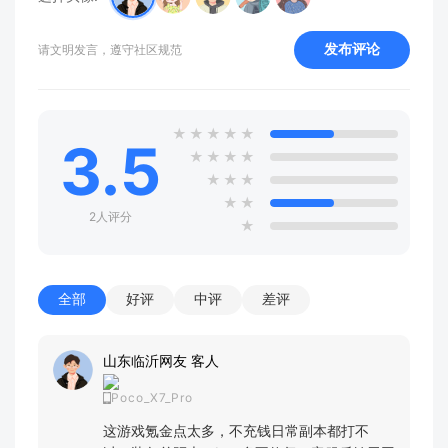
发布评论
请文明发言，遵守社区规范
★
★
★
★
★
3.5
★
★
★
★
★
★
★
★
★
2人评分
★
全部
好评
中评
差评
山东临沂网友 客人
Poco_X7_Pro
这游戏氪金点太多，不充钱日常副本都打不