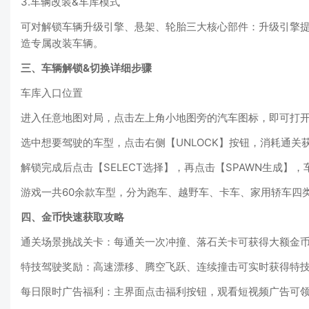
3.车辆改装&车库模式
可对解锁车辆升级引擎、悬架、轮胎三大核心部件：升级引擎
造专属改装车辆。
三、车辆解锁&切换详细步骤
车库入口位置
进入任意地图对局，点击左上角小地图旁的汽车图标，即可打
选中想要驾驶的车型，点击右侧【UNLOCK】按钮，消耗通关
解锁完成后点击【SELECT选择】，再点击【SPAWN生成
游戏一共60余款车型，分为跑车、越野车、卡车、家用轿车四
四、金币快速获取攻略
通关场景挑战关卡：每通关一次冲撞、落石关卡可获得大额金币，
特技驾驶奖励：高速漂移、腾空飞跃、连续撞击可实时获得特
每日限时广告福利：主界面点击福利按钮，观看短视频广告可领