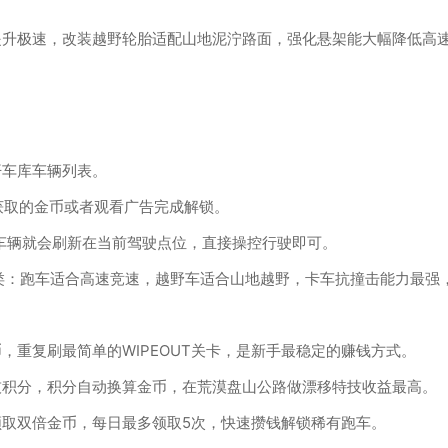
提升极速，改装越野轮胎适配山地泥泞路面，强化悬架能大幅降低高
开车库车辆列表。
获取的金币或者观看广告完成解锁。
】，车辆就会刷新在当前驾驶点位，直接操控行驶即可。
类：跑车适合高速竞速，越野车适合山地越野，卡车抗撞击能力最强
重复刷最简单的WIPEOUT关卡，是新手最稳定的赚钱方式。
技积分，积分自动换算金币，在荒漠盘山公路做漂移特技收益最高。
取双倍金币，每日最多领取5次，快速攒钱解锁稀有跑车。