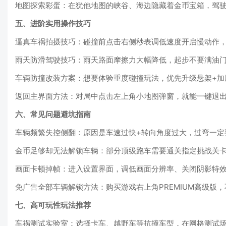
地图探索彩蛋：在犹他地图的峡谷、海边隐藏着金币宝箱，驾
五、进阶实用操作技巧
逼真车祸拍摄技巧：碰撞前点击右侧秒表调低速度开启慢动作，
雨天防滑驾驶技巧：雨天路面摩擦力大幅降低，起步不要满油
车辆防撞改装方案：想要体验重度碰撞玩法，优先升级悬架+加
返回主界面方法：对局中点击左上角小地图弹窗，就能一键退
六、常见问题避坑指南
车辆频繁失控侧翻：原因是车速过快+转向角度过大，过弯一定
金币足够却无法解锁车辆：部分顶级跑车需要通关指定挑战关
画面卡顿掉帧：进入设置界面，调低画面分辨率、关闭阴影特效
免广告全部车辆解锁方法：购买游戏右上角PREMIUM高级版
七、高可玩性玩法推荐
车祸测试实验室：选择卡车、越野车等抗撞车型，在网格测试