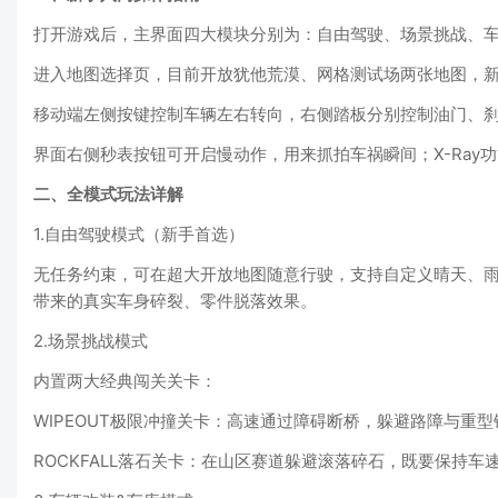
打开游戏后，主界面四大模块分别为：自由驾驶、场景挑战、车
进入地图选择页，目前开放犹他荒漠、网格测试场两张地图，新
移动端左侧按键控制车辆左右转向，右侧踏板分别控制油门、刹
界面右侧秒表按钮可开启慢动作，用来抓拍车祸瞬间；X-Ray
二、全模式玩法详解
1.自由驾驶模式（新手首选）
无任务约束，可在超大开放地图随意行驶，支持自定义晴天、
带来的真实车身碎裂、零件脱落效果。
2.场景挑战模式
内置两大经典闯关关卡：
WIPEOUT极限冲撞关卡：高速通过障碍断桥，躲避路障与重
ROCKFALL落石关卡：在山区赛道躲避滚落碎石，既要保持