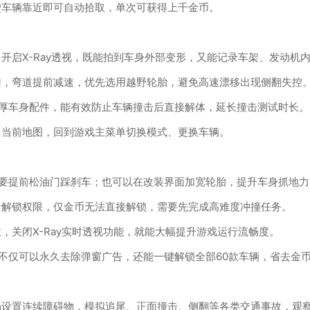
驶车辆靠近即可自动拾取，单次可获得上千金币。
开启X-Ray透视，既能拍到车身外部变形，又能记录车架、发动机
门，弯道提前减速，优先选用越野轮胎，避免高速漂移出现侧翻失控
厚车身配件，能有效防止车辆撞击后直接解体，延长撞击测试时长。
出当前地图，回到游戏主菜单切换模式、更换车辆。
要提前松油门踩刹车；也可以在改装界面加宽轮胎，提升车身抓地力
卡解锁权限，仅金币无法直接解锁，需要先完成高难度冲撞任务。
，关闭X-Ray实时透视功能，就能大幅提升游戏运行流畅度。
，不仅可以永久去除弹窗广告，还能一键解锁全部60款车辆，省去金
场设置连续障碍物，模拟追尾、正面撞击、侧翻等各类交通事故，观