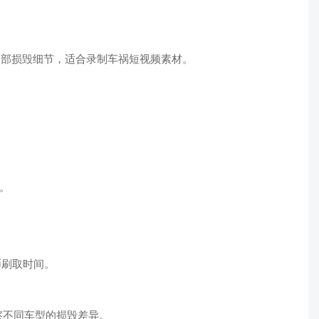
内部损毁细节，适合录制车祸短视频素材。
。
。
币刷取时间。
察不同车型的损毁差异。