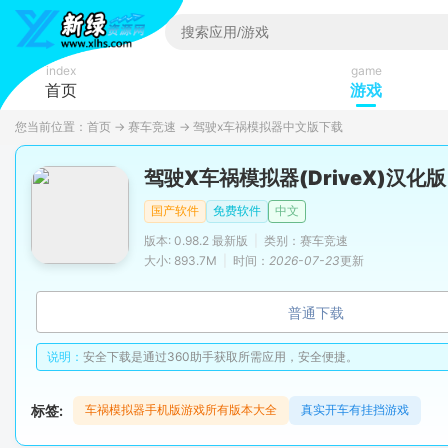
index
game
首页
游戏
您当前位置：
首页
→
赛车竞速
→
驾驶x车祸模拟器中文版下载
驾驶X车祸模拟器(DriveX)汉化版
国产软件
免费软件
中文
版本: 0.98.2 最新版
|
类别：赛车竞速
大小: 893.7M
|
时间：
2026-07-23
更新
普通下载
说明：
安全下载是通过360助手获取所需应用，安全便捷。
标签:
车祸模拟器手机版游戏所有版本大全
真实开车有挂挡游戏