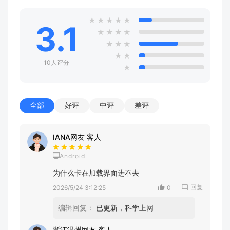
★
★
★
★
★
3.1
★
★
★
★
★
★
★
★
★
10人评分
★
全部
好评
中评
差评
IANA网友 客人
Android
为什么卡在加载界面进不去
回复
2026/5/24 3:12:25
0
编辑回复：
已更新，科学上网
浙江温州网友 客人