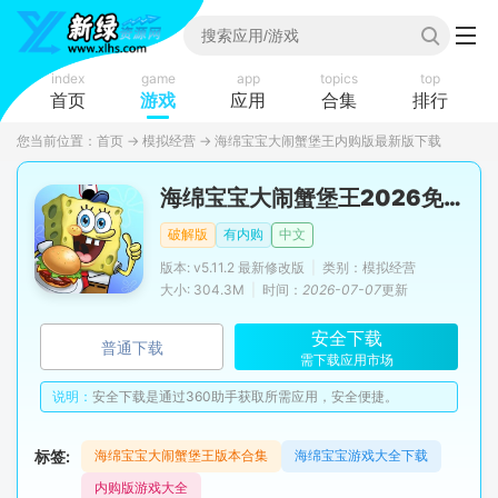
index
game
app
topics
top
首页
游戏
应用
合集
排行
您当前位置：
首页
→
模拟经营
→
海绵宝宝大闹蟹堡王内购版最新版下载
海绵宝宝大闹蟹堡王2026免内购版
破解版
有内购
中文
版本: v5.11.2 最新修改版
|
类别：模拟经营
大小: 304.3M
|
时间：
2026-07-07
更新
安全下载
普通下载
需下载应用市场
说明：
安全下载是通过360助手获取所需应用，安全便捷。
标签:
海绵宝宝大闹蟹堡王版本合集
海绵宝宝游戏大全下载
内购版游戏大全