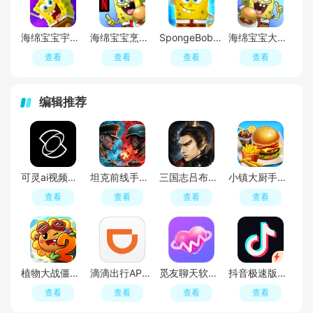
海绵宝宝宇宙摇摆手机版免费正版(Cosmic Shake)
海绵宝宝烹饪大挑战内置功能菜单中文版
SpongeBob SquarePants BfBB(海绵宝宝争霸比基尼海滩手机版)
海绵宝宝大闹蟹堡王内置菜单版
查看
查看
查看
查看
编辑推荐
可灵ai视频生成器官方手机版
坦克前线手游最新版本
三国志吕布传游戏手机版
小镇大厨手游最新版
查看
查看
查看
查看
植物大战僵尸2官服最新版
滴滴出行APP官方手机版
觅友聊天软件最新版
抖音极速版最新版本官方版2026
查看
查看
查看
查看