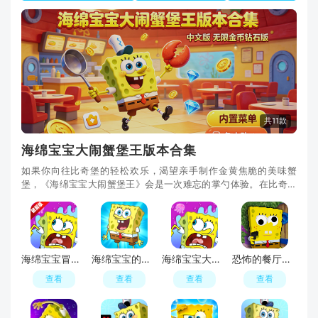
共11款
海绵宝宝大闹蟹堡王版本合集
如果你向往比奇堡的轻松欢乐，渴望亲手制作金黄焦脆的美味蟹
堡，《海绵宝宝大闹蟹堡王》会是一次难忘的掌勺体验。在比奇堡
的餐厅和厨房中，与海绵宝宝一起享受一场有趣的烹
海绵宝宝冒险果酱无限金币钻石破解版
海绵宝宝的放置冒险无限钻石无限金币破解版
海绵宝宝大冒险果酱世界(SpongeBob Adventures)
恐怖的餐厅逃离恐怖蟹堡王游戏
查看
查看
查看
查看