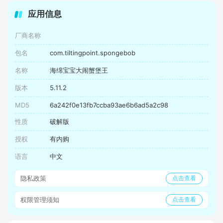
应用信息
厂商名称
包名
com.tiltingpoint.spongebob
名称
海绵宝宝大闹蟹堡王
版本
5.11.2
MD5
6a242f0e13fb7ccba93ae6b6ad5a2c98
性质
破解版
授权
有内购
语言
中文
隐私政策
点击查看
权限管理须知
点击查看