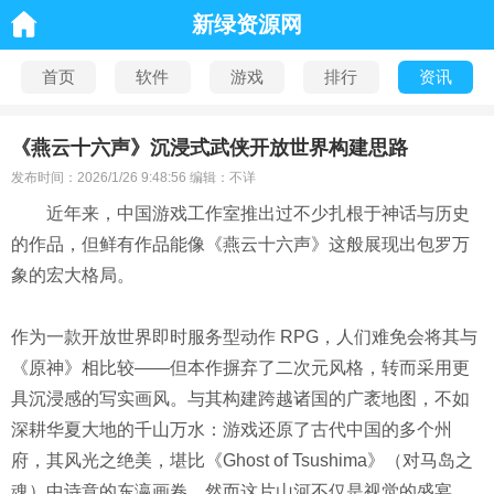
新绿资源网
首页
软件
游戏
排行
资讯
《燕云十六声》沉浸式武侠开放世界构建思路
发布时间：2026/1/26 9:48:56 编辑：不详
近年来，中国游戏工作室推出过不少扎根于神话与历史
的作品，但鲜有作品能像《燕云十六声》这般展现出包罗万
象的宏大格局。
作为一款开放世界即时服务型动作 RPG，人们难免会将其与
《原神》相比较——但本作摒弃了二次元风格，转而采用更
具沉浸感的写实画风。与其构建跨越诸国的广袤地图，不如
深耕华夏大地的千山万水：游戏还原了古代中国的多个州
府，其风光之绝美，堪比《Ghost of Tsushima》（对马岛之
魂）中诗意的东瀛画卷。然而这片山河不仅是视觉的盛宴，