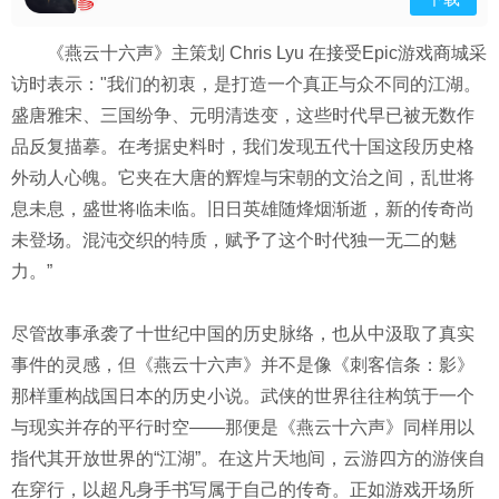
《燕云十六声》主策划 Chris Lyu 在接受Epic游戏商城采
访时表示："我们的初衷，是打造一个真正与众不同的江湖。
盛唐雅宋、三国纷争、元明清迭变，这些时代早已被无数作
品反复描摹。在考据史料时，我们发现五代十国这段历史格
外动人心魄。它夹在大唐的辉煌与宋朝的文治之间，乱世将
息未息，盛世将临未临。旧日英雄随烽烟渐逝，新的传奇尚
未登场。混沌交织的特质，赋予了这个时代独一无二的魅
力。”
尽管故事承袭了十世纪中国的历史脉络，也从中汲取了真实
事件的灵感，但《燕云十六声》并不是像《刺客信条：影》
那样重构战国日本的历史小说。武侠的世界往往构筑于一个
与现实并存的平行时空——那便是《燕云十六声》同样用以
指代其开放世界的“江湖”。在这片天地间，云游四方的游侠自
在穿行，以超凡身手书写属于自己的传奇。正如游戏开场所