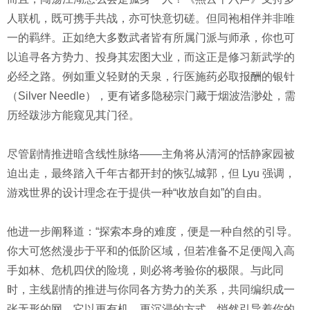
人联机，既可携手共战，亦可快意切磋。但同袍相伴并非唯
一的羁绊。正如绝大多数武者皆有所属门派与师承，你也可
以追寻各方势力、投身其宏图大业，而这正是修习新武学的
必经之路。例如重义轻财的天泉，行医施药必取报酬的银针
（Silver Needle），更有诸多隐秘宗门藏于烟波浩渺处，需
历经跋涉方能窥见其门径。
尽管剧情推进暗含线性脉络——主角将从清河的恬静家园被
迫出走，最终踏入千年古都开封的恢弘城郭，但 Lyu 强调，
游戏世界的设计理念在于提供一种“收放自如”的自由。
他进一步阐释道：“探索本身的难度，便是一种自然的引导。
你大可悠然漫步于平和的低阶区域，但若准备不足便闯入高
手如林、危机四伏的险境，则必将考验你的极限。与此同
时，主线剧情的推进与你同各方势力的关系，共同编织成一
张无形的网，它以更有机、更沉浸的方式，悄然引导着你的