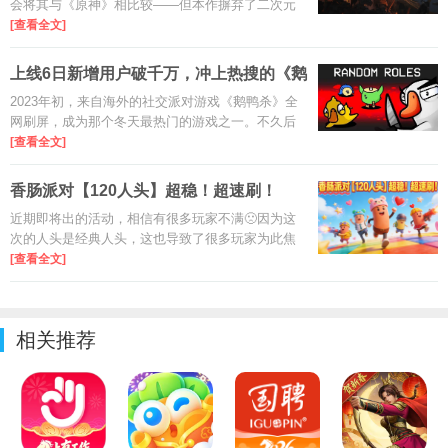
会将其与《原神》相比较——但本作摒弃了二次元
风格，转而采用更具沉浸感的写实画风。与其构建
[查看全文]
跨越诸国的广袤地图，不如深耕华夏大地的千山万
水：游戏还原了古代中国的多
上线6日新增用户破千万，冲上热搜的《鹅
鸭杀
2023年初，来自海外的社交派对游戏《鹅鸭杀》全
网刷屏，成为那个冬天最热门的游戏之一。不久后
国内厂商拿下了版权进行研发，时隔两年，手游版
[查看全文]
的《鹅鸭杀》上线了。
香肠派对【120人头】超稳！超速刷！
近期即将出的活动，相信有很多玩家不满🙁因为这
次的人头是经典人头，这也导致了很多玩家为此焦
虑。下面，我为大家带来：超稳、超速刷，超稳超
[查看全文]
速刷，这三种方式，速刷120人头！
相关推荐