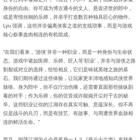
身份的自由。你可成为博古通今的文人、悬壶济世的郎中，
或是寄情丝桐的乐师，并亲手打造数百种独具匠心的物件。
Lyu 强调，这些并非偏离侠客之道的支线琐事，而是与游戏
核心叙事血肉相连的有机组成。
“在我们看来，‘游侠’并非一种职业，而是一种身份与生命状
态。游戏中诸如医师、乐师、匠人等‘职业’，并非与游侠之路
割裂或对立的选择，恰恰相反，它们是铸就英雄之旅的基
石。我们期待通过这些体验，让玩家更丰沛地感知武侠世界
脉络。身为郎中，你不仅疗治伤痛，还需要直面那些操纵剧
毒的对手；作为乐师，你的弦音或许能揭开尘封千古的秘
辛。这些职业让你的江湖存在真实可触、意蕴深长。你不再
仅是战斗的兵刃，而是有技艺、有故事、与周遭世界血脉相
连的鲜活生命。”
而且，闯荡江湖怎么会是孤身一人？《燕云十六声》支持多