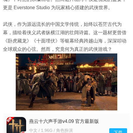
更是 Everstone Studio 为玩家精心搭建的武侠世界。
武侠，作为源远流长的中国文学传统，始终以苍茫古代为
幕，描绘着侠义武者纵横江湖的壮阔诗篇。这一题材更曾借
《卧虎藏龙》《十面埋伏》等银幕经典跨越山海，深深叩动
全球观众的心弦。然而，究竟何为真正的武侠游戏？
燕云十六声手游v4.09 官方最新版
中文 / 1.96G / 角色扮演
下载