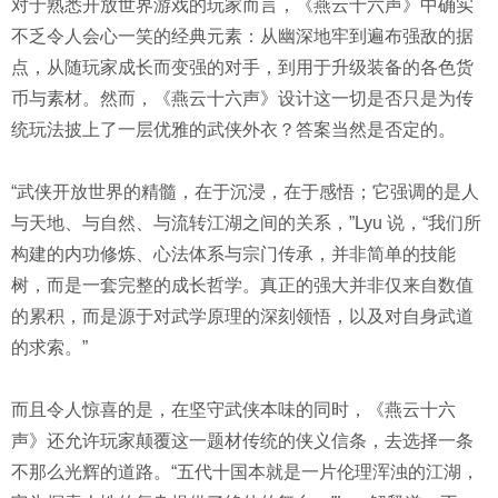
对于熟悉开放世界游戏的玩家而言，《燕云十六声》中确实
不乏令人会心一笑的经典元素：从幽深地牢到遍布强敌的据
点，从随玩家成长而变强的对手，到用于升级装备的各色货
币与素材。然而，《燕云十六声》设计这一切是否只是为传
统玩法披上了一层优雅的武侠外衣？答案当然是否定的。
“武侠开放世界的精髓，在于沉浸，在于感悟；它强调的是人
与天地、与自然、与流转江湖之间的关系，”Lyu 说，“我们所
构建的内功修炼、心法体系与宗门传承，并非简单的技能
树，而是一套完整的成长哲学。真正的强大并非仅来自数值
的累积，而是源于对武学原理的深刻领悟，以及对自身武道
的求索。”
而且令人惊喜的是，在坚守武侠本味的同时，《燕云十六
声》还允许玩家颠覆这一题材传统的侠义信条，去选择一条
不那么光辉的道路。“五代十国本就是一片伦理浑浊的江湖，