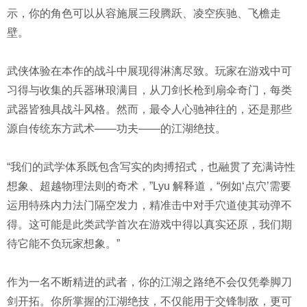
示，你的角色可以从容施展三段腾跃、凌空疾驰、飞檐走
壁。
武侠体验在本作的战斗中展现得淋漓尽致。玩家在游戏中可
习得与收集的兵器琳琅满目，从刀剑长枪到扇伞奇门，每类
武器皆独具战斗风格。然而，最令人心驰神往的，还是那些
源自传统东方武术——功夫——的江湖绝技。
“我们的武学体系既包含写实的肉搏招式，也融贯了充满诗性
想象、超越物理法则的奇术，”Lyu 解释道，“例如‘点穴’需要
运用特殊内力法门隔空发力，精准击中对手穴道使其动弹不
得。这可能是此类武学首次在游戏中得以真实还原，我们期
待它能不负玩家想象。”
作为一名不断精进的武者，你的江湖之路绝不会仅凭拳脚刀
剑开拓。你所掌握的江湖绝技，不仅能用于交锋制敌，更可