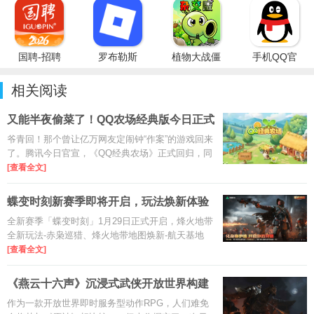
国聘-招聘
罗布勒斯
植物大战僵
手机QQ官
平台
Roblox国
尸杂交版重
方免费最新
际服
制版PC最
版
相关阅读
新版
又能半夜偷菜了！QQ农场经典版今日正式
回归
爷青回！那个曾让亿万网友定闹钟“作案”的游戏回来
了。腾讯今日官宣，《QQ经典农场》正式回归，同
步登录QQ和微信，为80后、90后带来一波强烈
[查看全文]
的“回忆杀”。
蝶变时刻新赛季即将开启，玩法焕新体验
升级
全新赛季「蝶变时刻」1月29日正式开启，烽火地带
全新玩法-赤枭巡猎、烽火地带地图焕新-航天基地
2.0、全面战场全新地图-余震、全新支援型干员-
[查看全文]
蝶、全新首领-效能部长哈德森、全新武器以及多样
优化内容将在新赛季一同上
《燕云十六声》沉浸式武侠开放世界构建
思路
作为一款开放世界即时服务型动作RPG，人们难免