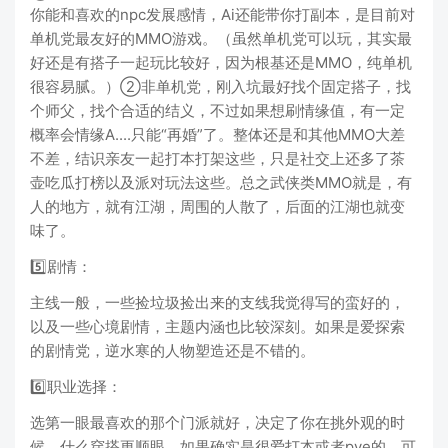
你能和喜欢的npc发展感情，Ai还能带你打副本，是目前对
单机党最友好的MMO游戏。（虽然单机党可以玩，其实最
好还是有搭子一起玩比较好，因为根基还是MMO，纯单机
很容易腻。）②非单机党，刚入坑最好找个固定搭子，找
个师父，找个合适的结义，不过如果想刷情缘值，有一定
概率会情缘A....只能“再婚”了。整体还是和其他MMO大差
不差，结识亲友一起打本打架这些，只是社交上还多了茶
壶吃瓜打榜以及派对玩法这些。总之武侠类MMO就是，有
人的地方，就有江湖，周围的人散了，后面的江湖也就变
味了。
5️⃣剧情：
主线一般，一些捡垃圾捡出来的支线我觉得写的蛮好的，
以及一些心境剧情，主题内涵也比较深刻。如果是爱探索
的剧情党，逆水寒的人物塑造还是不错的。
6️⃣职业选择：
选第一眼最喜欢的那个门派就好，决定了你在挑外观的时
候，什么穿搭更顺眼。如果确实是很爱打本或者pve的，可