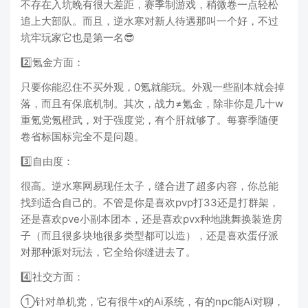
不存在入坑晚有很大差距，赛季制游戏，稍微卷一点轻松
追上大部队。而且，逆水寒对新人待遇那叫一个好，不过
坑牢玩家它也是第一名😎
2️⃣氪金方面：
只要你能忍住不买外观，0氪就能玩。外观一些副本就会掉
落，而且有保底机制。其次，战力≠氪金，除非你是几十w
重氪党氪橙武，对于强度党，有个肝就够了。每赛季随便
卷省标国标完全不是问题。
3️⃣自由度：
很高。逆水寒网易现任太子，缝合进了超多内容，你总能
找到适合自己的。不管是你是喜欢pvp打33还是打群架，
还是喜欢pve小副本团本，还是喜欢pvx种地跳舞换装造房
子（而且很多块地很多类型都可以造），还是喜欢蛋仔派
对那种派对玩法，它全给你缝进去了。
4️⃣社交方面：
①针对单机党，它有很牛x的Ai系统，有的npc能Ai对聊，