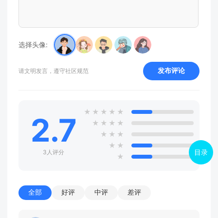
选择头像:
发布评论
请文明发言，遵守社区规范
★
★
★
★
★
2.7
★
★
★
★
★
★
★
★
★
目录
3人评分
★
全部
好评
中评
差评