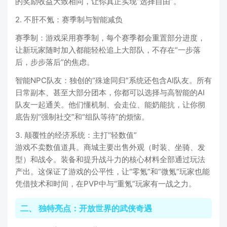
的奖励收益大致相同，让你真正实现“选择自由”。
2. 不肝不氪：赛季制与智能减负
赛季制：游戏采用赛季制，每个赛季都会重置部分进度，
让新玩家随时加入都能轻松追上大部队，不存在“一步落
后，步步落后”的焦虑。
智能NPC队友：独创的“殊途同归”系统还包含AI队友。所有
日常副本、甚至大部分团本，你都可以选择与高智能的AI
队友一起通关。他们懂机制、会走位、能奶能抗，让你彻
底告别“强制社交”和“组队等待”的烦恼。
3. 颠覆性的经济系统：主打“轻数值”
游戏不卖数值道具。商城主要出售外观（时装、坐骑、发
型）和战令。装备和提升战斗力的核心材料全部通过玩法
产出。这保证了游戏的公平性，让“零氪”和“微氪”玩家也能
凭借技术和时间，在PVP中与“重氪”玩家有一战之力。
二、 独特亮点：开放世界的武侠奇遇