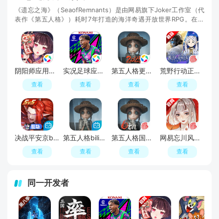
《遗忘之海》（SeaofRemnants）是由网易旗下Joker工作室（代
表作《第五人格》）耗时7年打造的海洋奇遇开放世界RPG。在这
片“入海即失忆”的诅咒之海上，你将扮演一名“脑袋
阴阳师应用宝版本最新版
实况足球应用宝渠道客户端
第五人格更新版本
荒野行动正版网易版
查看
查看
查看
查看
决战平安京b站版安装包
第五人格bilibili版本最新版
第五人格国际服
网易忘川风华录手游
查看
查看
查看
查看
同一开发者