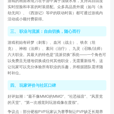
游戏的画面表现力在手游中属于顶级水准，支持高自由度
实时捏脸和丰富的时装搭配。众多高品质外观（如与《永
劫无间》、《西游记》等IP的联动时装）都可通过游戏内
活动或小额付费获得。
三、 职业与流派：自由切换，随心而行
游戏初始有碎梦（刺客）、血河（战士）、铁衣（坦
克）、神相（法师）、素问（治疗）、九灵（召唤/法师）
六大职业。其最大的特色是“流派切换”系统——一个角色可
以免费且无缝地切换成任何其他职业，无需重新练号。这
让玩家可以充分体验所有职业的乐趣，并根据团队需求随
时补位。
四、 玩家评价与社区口碑
好评如潮：“最不像MMO的MMO”、“社恐福音”、“风景党
的天堂”、“第一次感觉到玩游戏像在度假”。
争议点：部分硬核PVP玩家认为赛季制让PVP缺乏长期养