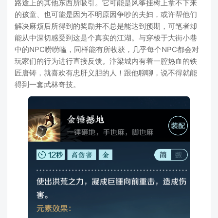
路途上的其他东西所吸引。它可能是风筝挂树上拿不下来
的孩童、也可能是因为不明原因争吵的夫妇，或许帮他们
解决麻烦后所得到的奖励并不总是能达到预期，可笔者却
能从中深切感受到这是个真实的江湖。与穿梭于大街小巷
中的NPC唠唠嗑，同样能有所收获，几乎每个NPC都会对
玩家们的行为进行直接反馈。汴梁城内有着一腔热血的铁
匠唐铸，就喜欢有忠肝义胆的人！跟他聊聊，说不得就能
得到一套武林奇技。