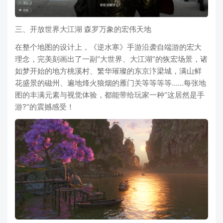
三、开放世界大江湖 森罗万象的宏伟天地
在整个地图的设计上，《逆水寒》手游沿袭自端游的宏大
理念，完美刻画出了一副“大世界、大江湖”的恢宏场景，诸
如梦开始的地方桃溪村、繁华璀璨的东京汴梁城，满山鲜
花盛景的磁州、遍地烽火狼烟的雁门关等等等等......每张地
图的丰满元素与视觉体验，都能带给玩家一种“这居然是手
游?”的震撼感受！