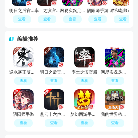
明日之后官方版
率土之滨官服
网易实况足球手游
阴阳师手游
猫和老鼠正版手游
查看
查看
查看
查看
查看
编辑推荐
逆水寒正版官服手游2026
明日之后官方版
率土之滨官服
网易实况足球手游
查看
查看
查看
查看
阴阳师手游
燕云十六声手游
梦幻西游手游正版官服
我的世界移动版
查看
查看
查看
查看