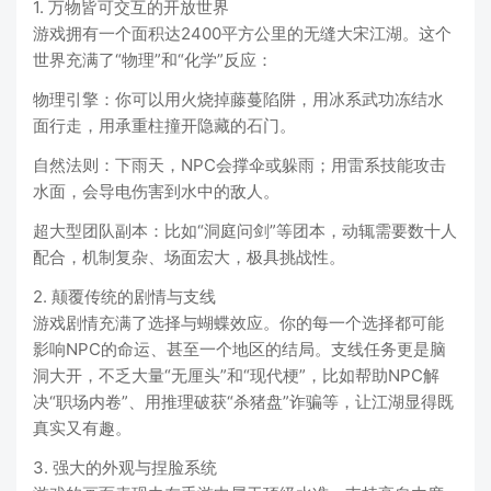
1. 万物皆可交互的开放世界
游戏拥有一个面积达2400平方公里的无缝大宋江湖。这个
世界充满了“物理”和“化学”反应：
物理引擎：你可以用火烧掉藤蔓陷阱，用冰系武功冻结水
面行走，用承重柱撞开隐藏的石门。
自然法则：下雨天，NPC会撑伞或躲雨；用雷系技能攻击
水面，会导电伤害到水中的敌人。
超大型团队副本：比如“洞庭问剑”等团本，动辄需要数十人
配合，机制复杂、场面宏大，极具挑战性。
2. 颠覆传统的剧情与支线
游戏剧情充满了选择与蝴蝶效应。你的每一个选择都可能
影响NPC的命运、甚至一个地区的结局。支线任务更是脑
洞大开，不乏大量“无厘头”和“现代梗”，比如帮助NPC解
决“职场内卷”、用推理破获“杀猪盘”诈骗等，让江湖显得既
真实又有趣。
3. 强大的外观与捏脸系统