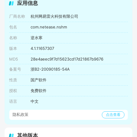
应用信息
厂商名称
杭州网易雷火科技有限公司
包名
com.netease.nshm
名称
逆水寒
版本
4.1.11657307
MD5
28e4aeec9f7d15623cd17d21867b9676
备案号
浙B2-20090185-54A
性质
国产软件
授权
免费软件
语言
中文
隐私政策
点击查看
其他版本