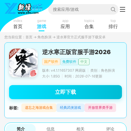
index
game
app
topics
top
首页
游戏
应用
合集
排行
您当前位置：
首页
→
角色扮演
→
逆水寒官方正式服手游下载安卓
逆水寒正版官服手游2026
国产软件
免费软件
中文
版本: v4.1.11657307 网易版
|
类别：角色扮演
大小: 1.85G
|
时间：
2026-07-16
更新
立即下载
标签:
遗忘之海游戏合集
经典武侠游戏
开放世界类手游
简介
信息
相关
评论