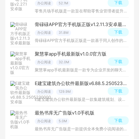
下载
办公阅读
52.1M
零售共场手机版是一款旨在帮助零售业管理者提升运营效率和顾客满意度的管理软件，软件提供了全面的共场资源管理、员工调度、数据分析和顾客反馈等功能，帮助零售业管理者高效运营共享空间，提供优质的购物体验。
骨碌碌APP官方手机版正版v1.2.11.3安卓最新版
下载
办公阅读
31.8M
骨碌碌APP官方手机版正版是一款基于同人创作的开放世界，每一位用户都可以将自己创作的内容融入到小说平台中，组成有着无限细节的文字世界，免费下载安装吧！
聚慧掌app手机最新版v1.0.0官方版
下载
办公阅读
32.0M
聚慧掌app手机最新版是一款专为企业开发的聊天工具，以高效、便捷的方式为企业内部沟通提供了一个全面的解决方案，该软件集成了多种实用功能，能够满足企业内部不同部门、岗位的沟通需求。
E建宝建筑办公软件最新版v6.88.5.2505230000安卓版
下载
办公阅读
129.9M
E建宝建筑办公软件最新版是一款集建筑规划、设计、施工及监理等全过程的智能化软件应用，能够大幅度提升建筑行业的效率和质量标准，提供了全方面的工作支持和便利。
最热书库无广告版v1.0手机版
下载
办公阅读
5.0M
最热书库无广告版是一款提供全本免费小说阅读的手机软件，软件界面简洁明了，操作流畅，提供了舒适的阅读环境，更有大量优质的图书资源，及其当下热门的全本小说资源，有需要的朋友快来下载吧！