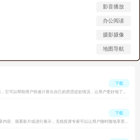
影音播放
办公阅读
摄影摄像
地图导航
下载
token工具app最新版是一款专业的全能科学计算工具，支持科学计算器、复数计算器、房贷计算器、汇率个税计算等于一体的智能计算器，它可以帮助用户快速计算出自己的房贷还款情况，让用户更好地了解自己的财务状况。
下载
无线投屏专家手机客户端是一款专业的屏幕镜像工具，旨在帮助用户实现手机、电脑等设备与大屏幕的无线连接，方便用户在大屏幕上分享内容、观看影片或进行展示，无线投屏专家可以让用户随时随地享受更加便利的视听体验