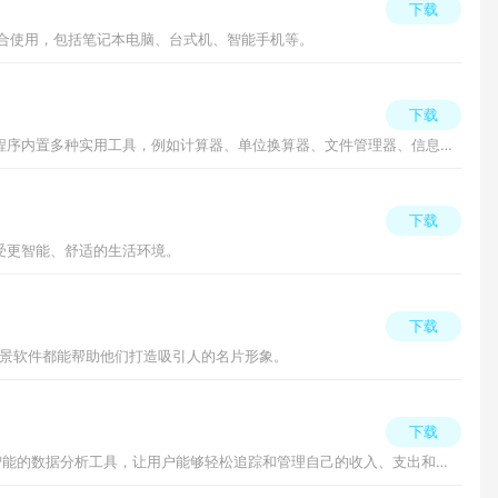
下载
备配合使用，包括笔记本电脑、台式机、智能手机等。
下载
畅快乐看app安卓手机版是一款具有多种实用工具的手机工具箱应用程序，它能帮助用户更轻松地完成日常生活和工作的任务，这款应用程序内置多种实用工具，例如计算器、单位换算器、文件管理器、信息备份工具、压缩文件管
下载
受更智能、舒适的生活环境。
下载
背景软件都能帮助他们打造吸引人的名片形象。
下载
KIKI记账app官方版是一款方便易用的财务管理应用程序，旨在帮助用户简化和优化个人和家庭的记账流程，它提供了全面的记账功能和智能的数据分析工具，让用户能够轻松追踪和管理自己的收入、支出和预算。