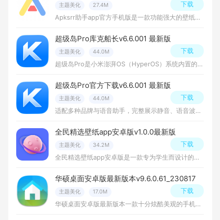
下载
主题美化
27.4M
Apksrr助手app官方手机版是一款功能强大的壁纸应用程序，能够帮助用户实现个性化的手机壁纸设置，无论是美丽的自然风光、迷人的城市风景、可爱的动物图案、激情四溢的体育场景。
超级岛Pro库克船长v6.6.001 最新版
下载
主题美化
44.0M
超级岛Pro是小米澎湃OS（HyperOS）系统内置的“小米超级岛”功能，它并非一个独立的App，而是深度集成于系统中的创新通知交互模块。该功能在屏幕顶部开辟一个独立展示区域，用于持续呈现后台服务的关键信息与进度状态
超级岛Pro官方下载v6.6.001 最新版
下载
主题美化
44.0M
适配多种品牌与语音助手，完整展示静音、语音波动、液态玻璃、彩色光带和底部光影。
全民精选壁纸app安卓版v1.0.0最新版
下载
主题美化
34.2M
全民精选壁纸app安卓版是一款专为学生而设计的实用应用程序，旨在提供便捷的校园生活服务和资源，无论是课程管理，社交互动还是信息获取，这款软件都能满足学生们的各种需求。
华硕桌面安卓版最新版本v9.6.0.61_230817
下载
主题美化
17.0M
华硕桌面安卓版最新版本一款十分炫酷美观的手机桌面管理软件，该软件旨在提供一个集中管理和个性化定制桌面壁纸主题，帮助用户更好地管理自己的安卓手机桌面，还是挺不错的！