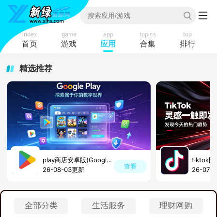
index
game
app
topics
top
首页
游戏
应用
合集
排行
精选推荐
play商店安卓版(GooglePlay商店)
tikto
查看
26-08-03更新
26-07-
全部分类
生活服务
理财网购