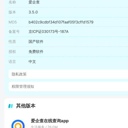
名称
爱企查
版本
3.5.0
MD5
b402c9cdbf34d107faaf05f3cffd1579
备案号
京ICP证030173号-187A
性质
国产软件
授权
免费软件
语言
中文
隐私政策
权限管理须知
其他版本
爱企查在线查询app
生活服务 / 76.0M