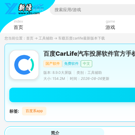
index
game
首页
游戏
您当前位置：
首页
→
工具辅助
→
车载百度carlife最新版本下载
百度CarLife汽车投屏软件官方手
国产软件
免费软件
中文
版本: 8.9.0大屏版
|
类别：工具辅助
大小: 154.2M
|
时间：
2026-08-06
更新
标签:
百度系app
简介