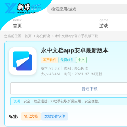
index
game
首页
游戏
您当前位置：
首页
→
办公阅读
→
永中文档app官方手机版下载
永中文档app安卓最新版本
国产软件
免费软件
中文
版本: v3.3.2
|
类别：办公阅读
大小: 48.4M
|
时间：
2023-07-03
更新
普通下载
说明：
安全下载是通过360助手获取所需应用，安全便捷。
标签:
笔记文档
文档协作软件