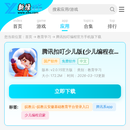
index
game
app
topics
top
首页
游戏
应用
合集
排行
您当前位置：
首页
→
教育学习
→
腾讯扣叮编程官方手机版下载
腾讯扣叮少儿版(少儿编程在线教育平台)
国产软件
免费软件
中文
版本: v2.0.15官方版
|
类别：教育学习
大小: 172.2M
|
时间：
2026-03-13
更新
立即下载
标签:
皖教云-皖教云安徽基础教育平台登录入口
腾讯系app
少儿编程启蒙