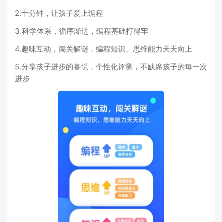
2.十分钟，让孩子爱上编程
3.科学体系，循序渐进，编程基础打得牢
4.趣味互动，闯关解谜，编程知识、思维能力天天向上
5.分享孩子进步的喜悦，个性化评测，不缺席孩子的每一次
进步