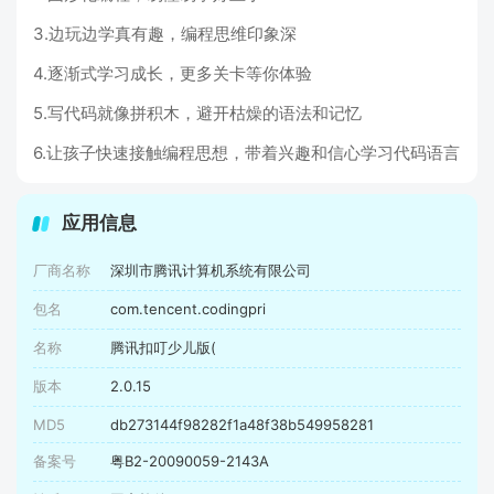
3.边玩边学真有趣，编程思维印象深
4.逐渐式学习成长，更多关卡等你体验
5.写代码就像拼积木，避开枯燥的语法和记忆
6.让孩子快速接触编程思想，带着兴趣和信心学习代码语言
应用信息
厂商名称
深圳市腾讯计算机系统有限公司
包名
com.tencent.codingpri
名称
腾讯扣叮少儿版(
版本
2.0.15
MD5
db273144f98282f1a48f38b549958281
备案号
粤B2-20090059-2143A