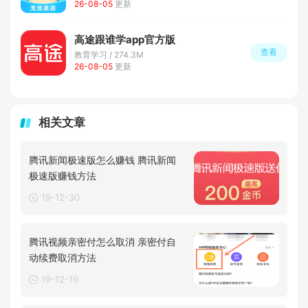
26-08-05
更新
高途跟谁学app官方版
查看
教育学习 / 274.3M
26-08-05
更新
相关文章
腾讯新闻极速版怎么赚钱 腾讯新闻
极速版赚钱方法
19-12-30
腾讯视频亲密付怎么取消 亲密付自
动续费取消方法
19-12-19