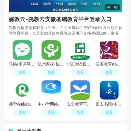
共131款
皖教云-皖教云安徽基础教育平台登录入口
皖教云是安徽省教育厅主办、面向全省师生与家长的官方公益性智
慧教育平台，也是安徽基础教育资源应用平台移动端统称，由省教
科院、电教馆承办，依托技术搭建全省统一教育数
乐桃(乐课网智慧教育学生版)
杭州家校(杭州终身教育网手机版)
HSE365官方手机端
泛美教育app客户端
查看
查看
查看
查看
睿学在线app官方安卓版
中小学网络智慧云app官方安卓版
安全教育平台2025官方版下载
长安书院(中国教育平台同上一堂课)
查看
查看
查看
查看
同一开发者