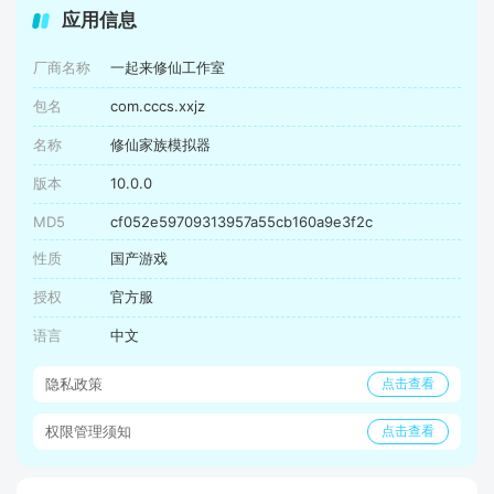
应用信息
厂商名称
一起来修仙工作室
包名
com.cccs.xxjz
名称
修仙家族模拟器
版本
10.0.0
MD5
cf052e59709313957a55cb160a9e3f2c
性质
国产游戏
授权
官方服
语言
中文
隐私政策
点击查看
权限管理须知
点击查看