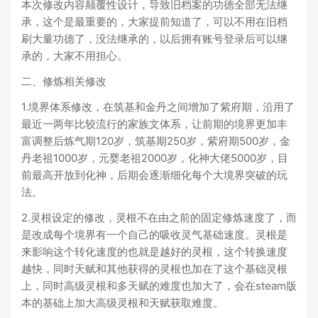
本次修改内容颠覆性设计，导致旧档案的功德全部无法继
承，这个是最重要的，大家提前知道了，可以不用在旧档
刷大量功德了，没法继承的，以后拥有账号登录后可以继
承的，大家不用担心。
二、修炼相关修改
1.境界体系修改，在筑基和金丹之间增加了紫府期，沿用了
最近一两年比较流行的家族文体系，让前期的境界更加丰
富调整后炼气期120岁，筑基期250岁，紫府期500岁，金
丹老祖1000岁，元婴老祖2000岁，化神大佬5000岁，目
前最高开放到化神，后期会逐渐细化每个大境界突破的玩
法。
2.灵根设定的修改，灵根不在由之前的固定修炼速度了，而
是改成每个境界有一个自己的吸收灵气基础速度。灵根是
来影响这个转化速度的也就是越好的灵根，这个转换速度
越快，同时天赋和其他获得的灵根也加在了这个基础灵根
上，同时高级灵根和多天赋的难度也加大了，会在steam版
本的基础上加大高级灵根和天赋获取难度。