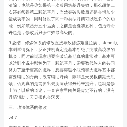
清除，也就是你如果第一次服用筑基丹失败，那么想第二
次还必须得第二颗筑基丹，当然突破失败后还是会增加少
量成功率的，同时修改了同一种类型丹药可以吃多个的功
能，例如筑基丹五个品质，之前是会叠加五种，包括寿命
丹也是，修改后只会生效最高级的。
9.总结，修炼体系的修改直接导致修炼难度拉满，steam版
本测试情况下，反正挂机肯定是基本断绝了突破高境界的
机会，同时前期玩家想要突破筑基期真的非常难，基本可
以达到小说中那种为了一颗筑基丹，需要数代族人的共同
努力了至于更高的境界，想要突破小瓶颈和大境界基本都
需要辅助的丹药，没有辅助丹药，除非是天灵根前期无瓶
颈，否则真的是需要出去历练获得丹药来提升，也就是修
士为了以后的道途，一直在家里闭关是肯定不行的，没有
丹药辅助，天灵根也会溟灭。
三、功法体系的修改
v4.7