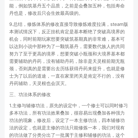
能，例如筑基丹五个品质，之前是会叠加五种，包括寿命
丹也是，修改后只会生效最高级的。
9.总结，修炼体系的修改直接导致修炼难度拉满，steam版
本测试情况下，反正挂机肯定是基本断绝了突破高境界的
机会，同时前期玩家想要突破筑基期真的非常难，基本可
以达到小说中那种为了一颗筑基丹，需要数代族人的共同
努力了至于更高的境界，想要突破小瓶颈和大境界基本都
需要辅助的丹药，没有辅助丹药，除非是天灵根前期无瓶
颈，否则真的是需要出去历练获得丹药来提升，也就是修
士为了以后的道途，一直在家里闭关是肯定不行的，没有
丹药辅助，天灵根也会溟灭。
三、功法体系的修改
1.主修与辅修功法，原先的设定中，一个修士可以同时修习
多本功法，所有功法效果叠加，很容易出现叠加各种强力
功法的现象，修改后，设定了一本主修功法，四本辅修功
法的设定，也就是主修的功法只能修炼一本，我们对现有
的功法做了分类分出了一批属于主修和辅修的功法，这个