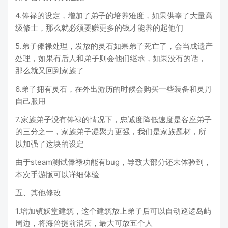
4.俸禄的设定，增加了弟子的培养难度，如果供奉了大量高
级修士，那么就必须要赚更多的钱才能养的起他们
5.弟子俸禄处理，发放的灵石如果弟子死亡了，会当成遗产
处理，如果有后人和弟子则会他们继承，如果没有的话，
那么就又回到家族了
6.弟子拥有灵石，在外出游历的时候会购买一些装备和灵丹
自己服用
7.家族弟子没有俸禄的情况下，忠诚度降低速度是客座弟子
的三分之一，家族弟子凝聚力更强，我们是家族题材，所
以加强了这块的设定
由于steam测试俸禄功能有bug，导致大部分还未体验到，
本次手游版可以详细体验
五、其他修改
1.增加镇妖堂建筑，这个建筑放上弟子后可以自动巡逻岛屿
周边，将海兽提前消灭，最大可放五个人