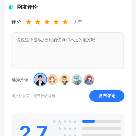
网友评论
★
★
★
★
★
评分
力荐
选择头像:
发布评论
请文明发言，遵守社区规范
★
★
★
★
★
2.7
★
★
★
★
★
★
★