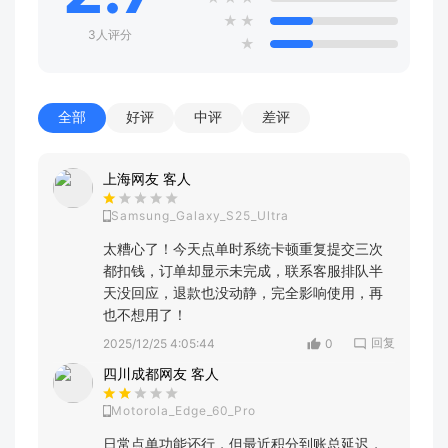
★
★
3人评分
★
全部
好评
中评
差评
上海网友 客人
Samsung_Galaxy_S25_Ultra
太糟心了！今天点单时系统卡顿重复提交三次
都扣钱，订单却显示未完成，联系客服排队半
天没回应，退款也没动静，完全影响使用，再
也不想用了！
回复
2025/12/25 4:05:44
0
四川成都网友 客人
Motorola_Edge_60_Pro
日常点单功能还行，但最近积分到账总延迟，