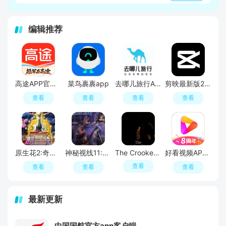
编辑推荐
高途APP官方正版
菜鸟裹裹app
去哪儿旅行APP官方免费版
剪映最新版2026手机版
查看
查看
查看
查看
原生花2:奇幻旅程
神秘视线11:惊悚秘林
The Crooked Man
好看视频APP官方最新版
查看
查看
查看
查看
最新更新
中国国航官方app客户端