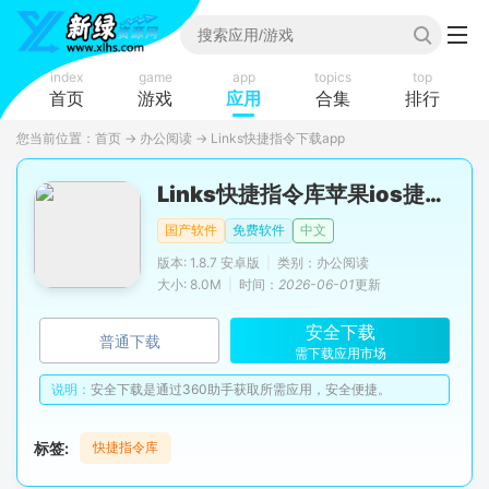
index
game
app
topics
top
首页
游戏
应用
合集
排行
您当前位置：
首页
→
办公阅读
→
Links快捷指令下载app
Links快捷指令库苹果ios捷径大全
国产软件
免费软件
中文
版本: 1.8.7 安卓版
|
类别：办公阅读
大小: 8.0M
|
时间：
2026-06-01
更新
安全下载
普通下载
需下载应用市场
说明：
安全下载是通过360助手获取所需应用，安全便捷。
标签:
快捷指令库