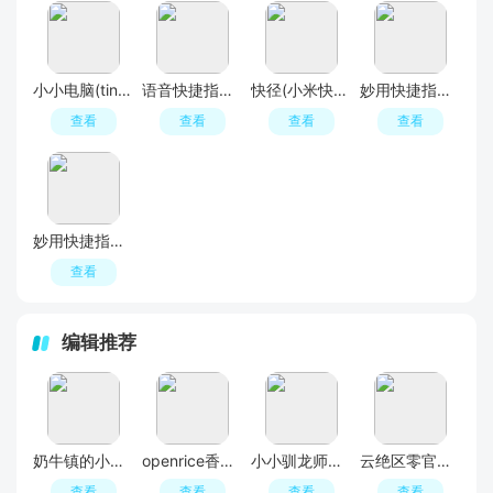
小小电脑(tinycomputer)
语音快捷指令app安卓版
快径(小米快捷指令库吾爱版)
妙用快捷指令美化app安卓最新版
查看
查看
查看
查看
妙用快捷指令APP官方最新安卓版
查看
编辑推荐
奶牛镇的小时光游戏官方中文版
openrice香港吃饭app
小小驯龙师养成霸王龙内置0.1
云绝区零官方入口官服
查看
查看
查看
查看