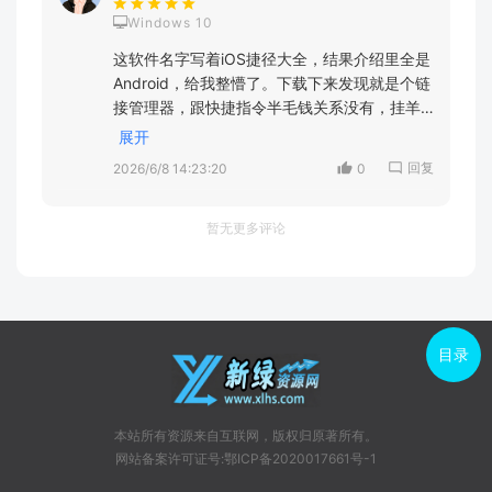
Windows 10
这软件名字写着iOS捷径大全，结果介绍里全是
Android，给我整懵了。下载下来发现就是个链
接管理器，跟快捷指令半毛钱关系没有，挂羊
头卖狗肉啊这是。而且只能一个一个添加，批
展开
量搞的话得排队等，麻烦死了，已卸载。
回复
2026/6/8 14:23:20
0
暂无更多评论
目录
本站所有资源来自互联网，版权归原著所有。
网站备案许可证号:鄂ICP备2020017661号-1