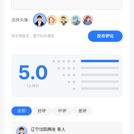
选择头像:
发布评论
请文明发言，遵守社区规范
★
★
★
★
★
5.0
★
★
★
★
★
★
★
★
★
1人评分
★
全部
好评
中评
差评
辽宁沈阳网友 客人