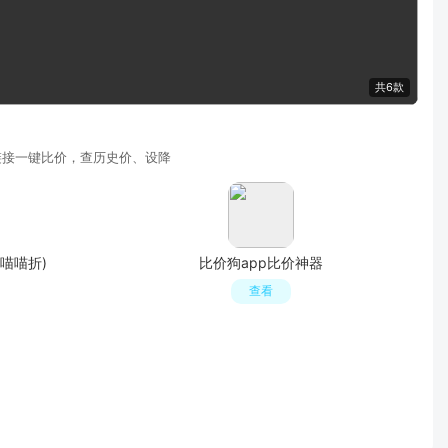
共6款
链接一键比价，查历史价、设降
喵喵折)
比价狗app比价神器
查看