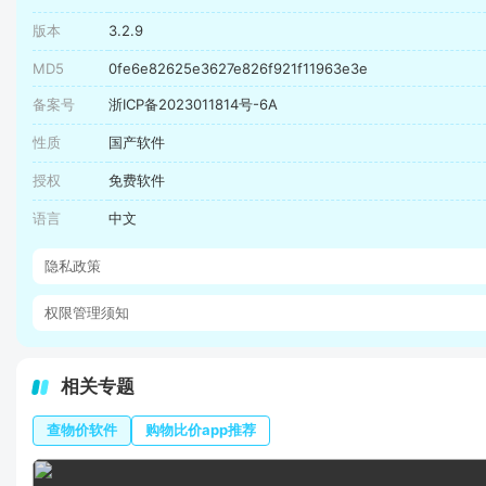
版本
3.2.9
MD5
0fe6e82625e3627e826f921f11963e3e
备案号
浙ICP备2023011814号-6A
性质
国产软件
授权
免费软件
语言
中文
隐私政策
权限管理须知
相关专题
查物价软件
购物比价app推荐