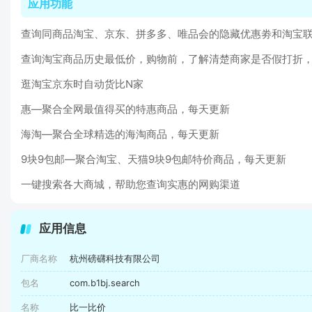
应用功能
查询同商品淘宝、京东、拼多多、唯品会的隐藏优惠劵和淘宝
查询淘宝商品历史最低价，购物前，了解清楚商家是否假打折
逛淘宝京东时自动货比N家
惠—聚合全网最值得买的特惠商品，每天更新
海淘—聚合全球精选的海淘商品，每天更新
9块9包邮—聚合淘宝、天猫9块9包邮特价商品，每天更新
一键搜索各大商城，帮助您查询实惠的网购渠道
应用信息
厂商名称
杭州磅礴科技有限公司
包名
com.b1bj.search
名称
比一比价