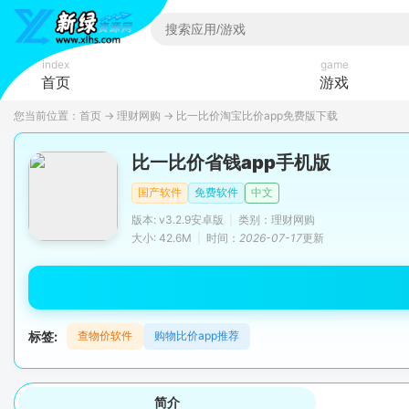
index
game
首页
游戏
您当前位置：
首页
→
理财网购
→
比一比价淘宝比价app免费版下载
比一比价省钱app手机版
国产软件
免费软件
中文
版本: v3.2.9安卓版
|
类别：理财网购
大小: 42.6M
|
时间：
2026-07-17
更新
标签:
查物价软件
购物比价app推荐
简介