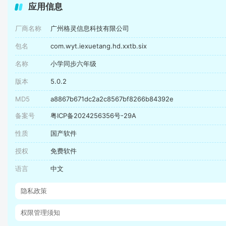
应用信息
厂商名称
广州格灵信息科技有限公司
包名
com.wyt.iexuetang.hd.xxtb.six
名称
小学同步六年级
版本
5.0.2
MD5
a8867b671dc2a2c8567bf8266b84392e
备案号
粤ICP备2024256356号-29A
性质
国产软件
授权
免费软件
语言
中文
隐私政策
权限管理须知