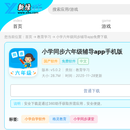
index
game
首页
游戏
您当前位置：
首页
→
教育学习
→
小学六年级同步辅导app免费下载
小学同步六年级辅导app手机版
国产软件
免费软件
中文
版本: v5.0.2
|
类别：教育学习
大小: 28.7M
|
时间：
2025-11-28
更新
普通下载
说明：
安全下载是通过360助手获取所需应用，安全便捷。
标签:
小学自学软件
格灵教育
小学同步课堂