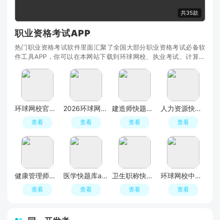
共35款
职业资格考试APP
热门职业资格考试软件里面汇聚了全国大部分职业资格考试必备软
件工具APP，你可以在本网站下载到环球网校、执业考试、计算机
考试、一建二建、教师资格证、导游资格证等题库A
环球网校官方下载安装包
2026环球网校快题库手机版客户端
建造师快题库手机客户端
人力资源快题库官方最新版
查看
查看
查看
查看
健康管理师快题库免费版
医学快题库app手机版最新版
卫生职称快题库app手机版客户端
环球网校中级会计快题库刷题app安卓版
查看
查看
查看
查看