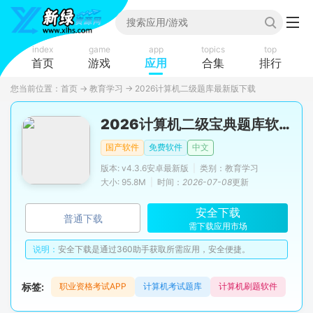
index
game
app
topics
top
首页
游戏
应用
合集
排行
您当前位置：
首页
→
教育学习
→
2026计算机二级题库最新版下载
2026计算机二级宝典题库软件
国产软件
免费软件
中文
版本: v4.3.6安卓最新版
|
类别：教育学习
大小: 95.8M
|
时间：
2026-07-08
更新
安全下载
普通下载
需下载应用市场
说明：
安全下载是通过360助手获取所需应用，安全便捷。
标签:
职业资格考试APP
计算机考试题库
计算机刷题软件