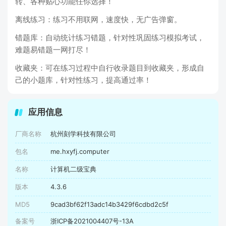
转、各种贴心功能任你选择！
离线练习：练习不用联网，速度快，无广告弹窗。
错题库：自动统计练习错题，针对性巩固练习模拟考试，
难题易错题一网打尽！
收藏夹：可在练习过程中自行收录题目到收藏夹，形成自
己的小题库，针对性练习，提高通过率！
应用信息
厂商名称
杭州刻学科技有限公司
包名
me.hxyfj.computer
名称
计算机二级宝典
版本
4.3.6
MD5
9cad3bf62f13adc14b3429f6cdbd2c5f
备案号
浙ICP备2021004407号-13A