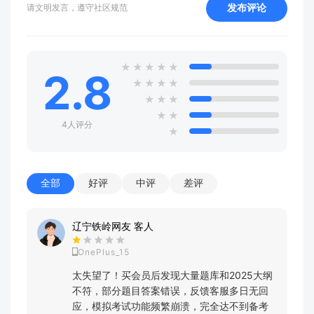
发布评论
请文明发言，遵守社区规范
★
★
★
★
★
2.8
★
★
★
★
★
★
★
★
★
4人评分
★
全部
好评
中评
差评
辽宁铁岭网友 客人
OnePlus_15
太失望了！买会员后发现大量题库和2025大纲
不符，部分题目答案错误，反馈客服多日无回
应，模拟考试功能频繁崩溃，完全达不到备考