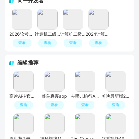
同一开发者
2026软考通app最新版
计算机二级通关宝典app手机版(类似考无忧网校app)
计算机二级宝典vb题库2025最新版
2024计算机二级宝典最新题库app
查看
查看
查看
查看
编辑推荐
高途APP官方正版
菜鸟裹裹app
去哪儿旅行APP官方免费版
剪映最新版2026手机版
查看
查看
查看
查看
原生花2:奇幻旅程
神秘视线11:惊悚秘林
The Crooked Man
好看视频APP官方最新版