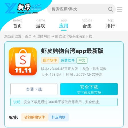
index
game
app
topics
top
首页
游戏
应用
合集
排行
您当前位置：
首页
→
理财网购
→
虾皮台湾版买家app下载
虾皮购物台湾app最新版
国产软件
免费软件
中文
版本: v3.64.48官正方版
|
类别：理财网购
大小: 158.9M
|
时间：
2025-12-22
更新
安全下载
普通下载
需下载应用市场
说明：
安全下载是通过360助手获取所需应用，安全便捷。
标签:
省钱购物软件
虾皮购物