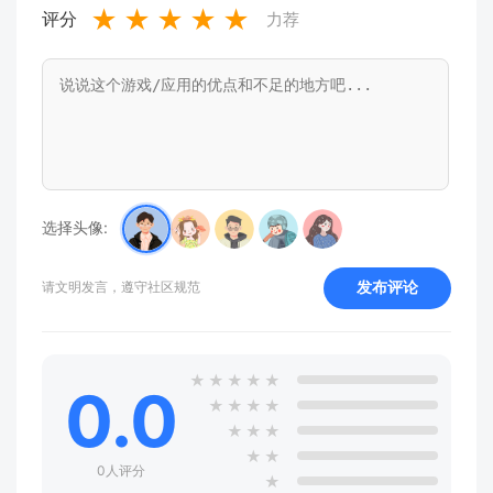
★
★
★
★
★
评分
力荐
选择头像:
发布评论
请文明发言，遵守社区规范
★
★
★
★
★
0.0
★
★
★
★
★
★
★
★
★
0人评分
★