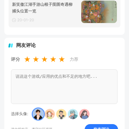
新笑傲江湖手游山根子囹圄奇遇柳
捕头位置一览
20-01-20
网友评论
★
★
★
★
★
评分
力荐
选择头像: