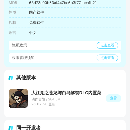
MD5
63d73c00b53af447bc6b3f77cbcafb21
性质
国产软件
授权
免费软件
语言
中文
隐私政策
点击查看
权限管理须知
点击查看
其他版本
大江湖之苍龙与白鸟解锁DLC内置菜单版
查看
动作冒险 / 284.8M
26-07-20 更新
同一开发者