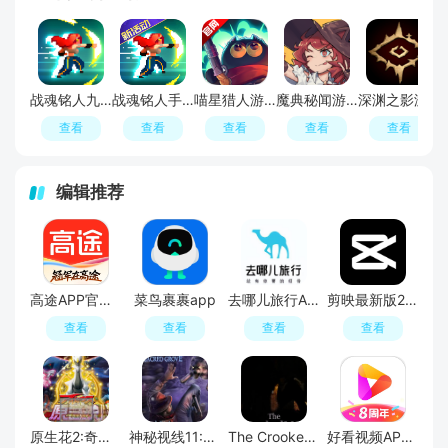
战魂铭人九游渠道版本uc服
战魂铭人手游
喵星猎人游戏官方正版免费版
魔典秘闻游戏手机版
深渊之影游戏手机版
查看
查看
查看
查看
查看
编辑推荐
高途APP官方正版
菜鸟裹裹app
去哪儿旅行APP官方免费版
剪映最新版2026手机版
查看
查看
查看
查看
原生花2:奇幻旅程
神秘视线11:惊悚秘林
The Crooked Man
好看视频APP官方最新版