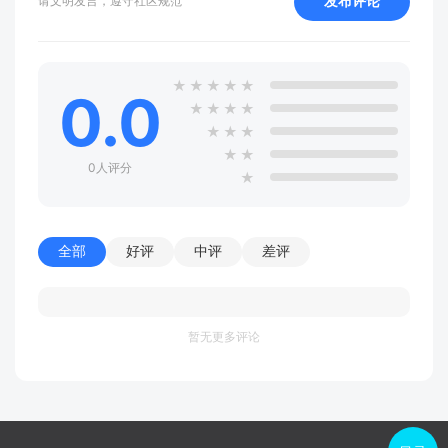
发布评论
请文明发言，遵守社区规范
★
★
★
★
★
0.0
★
★
★
★
★
★
★
★
★
0人评分
★
全部
好评
中评
差评
暂无更多评论