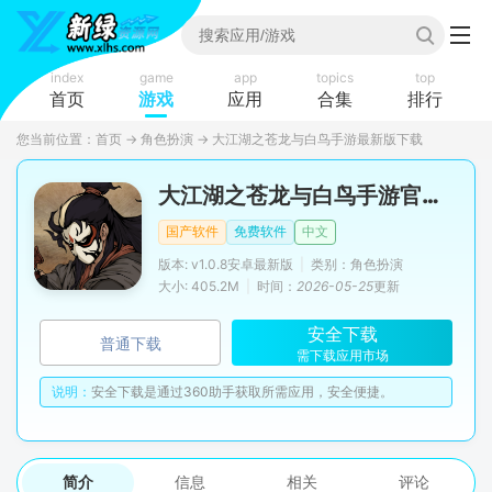
index
game
app
topics
top
首页
游戏
应用
合集
排行
您当前位置：
首页
→
角色扮演
→
大江湖之苍龙与白鸟手游最新版下载
大江湖之苍龙与白鸟手游官方正版
国产软件
免费软件
中文
版本: v1.0.8安卓最新版
|
类别：角色扮演
大小: 405.2M
|
时间：
2026-05-25
更新
安全下载
普通下载
需下载应用市场
说明：
安全下载是通过360助手获取所需应用，安全便捷。
简介
信息
相关
评论