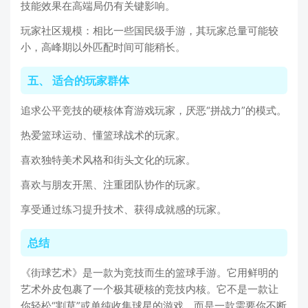
技能效果在高端局仍有关键影响。
玩家社区规模：相比一些国民级手游，其玩家总量可能较
小，高峰期以外匹配时间可能稍长。
五、 适合的玩家群体
追求公平竞技的硬核体育游戏玩家，厌恶“拼战力”的模式。
热爱篮球运动、懂篮球战术的玩家。
喜欢独特美术风格和街头文化的玩家。
喜欢与朋友开黑、注重团队协作的玩家。
享受通过练习提升技术、获得成就感的玩家。
总结
《街球艺术》是一款为竞技而生的篮球手游。它用鲜明的
艺术外皮包裹了一个极其硬核的竞技内核。它不是一款让
你轻松“割草”或单纯收集球星的游戏，而是一款需要你不断