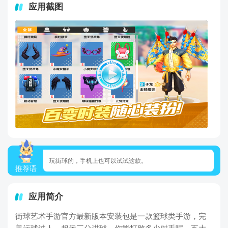
应用截图
玩街球的，手机上也可以试试这款。
推荐语
应用简介
街球艺术手游官方最新版本安装包是一款篮球类手游，完