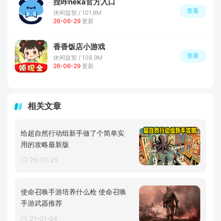
捏咔neka官方入口
查看
休闲益智 / 101.8M
26-06-29
更新
香香饭店小游戏
查看
休闲益智 / 108.9M
26-06-29
更新
相关文章
给超自然行动组新手做了个简单实
用的攻略最新版
26-01-25
使命召唤手游培养什么枪 使命召唤
手游武器推荐
21-01-04