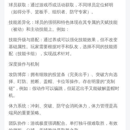
球员获取：通过游戏币或活动获取，不同球员定位鲜明
（如得分手、篮板手、组织者、防守专家）。
技能差异化：球员的强弱和特色体现在其专属的天赋技能
（被动）和主动技能上。例如：
技能升级与搭配：通过养成可以强化技能效果，但不改变
基础属性。玩家需要根据对手和队友，选择不同的技能搭
配（技能卡组），实现战术针对。
深度操作与机制
攻防博弈：拥有细致的投篮条（完美出手）、突破方向选
择、盯防、抢断、盖帽、卡位等操作。存在明显的“克制
链”，例如：假动作可以骗跳，但延迟出手又能破解盖帽时
机。
体力系统：冲刺、突破、防守会消耗体力，体力管理是高
端局的重要策略。
团队协作：游戏极度强调配合。单打独斗很难取胜，有效