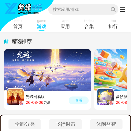
index
game
app
topics
top
首页
游戏
应用
合集
排行
精选推荐
光遇网易版
蛋仔派对
查看
26-08-06
更新
26-08-
全部分类
飞行射击
休闲益智