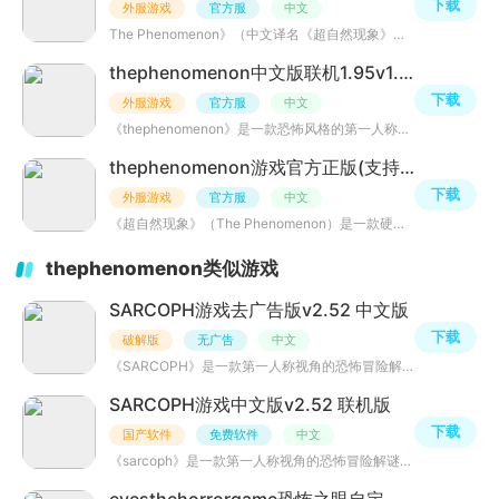
下载
外服游戏
官方服
中文
The Phenomenon》（中文译名《超自然现象》）是一款将生存、解谜与多人联机巧妙融合的恐怖冒险游戏。游戏现
thephenomenon中文版联机1.95v1.9.5 官方正版
下载
外服游戏
官方服
中文
《thephenomenon》是一款恐怖风格的第一人称生存解谜游戏，玩家扮演超自然现象研究员Barry Nellan，在废弃医
thephenomenon游戏官方正版(支持多人联机)1.9.5 最新版
下载
外服游戏
官方服
中文
《超自然现象》（The Phenomenon）是一款硬核向的生存解谜恐怖游戏。最主要的是1.9.3版本以后游戏就支持联机
thephenomenon类似游戏
SARCOPH游戏去广告版v2.52 中文版
下载
破解版
无广告
中文
《SARCOPH》是一款第一人称视角的恐怖冒险解谜手游，玩家被困在废弃建筑的神秘楼层，需要找到并带回5个金色
SARCOPH游戏中文版v2.52 联机版
下载
国产软件
免费软件
中文
《sarcoph》是一款第一人称视角的恐怖冒险解谜游戏，玩家被困在漆黑场景中，需要搜集散落在各处的金色雕像并