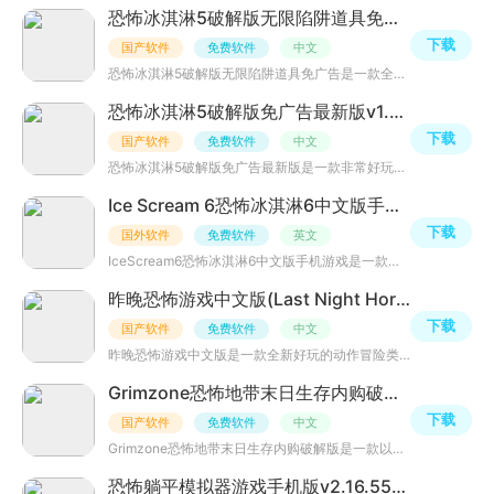
恐怖冰淇淋5破解版无限陷阱道具免广告v1.3.3最新修改版
下载
国产软件
免费软件
中文
恐怖冰淇淋5破解版无限陷阱道具免广告是一款全新好玩的冒险解谜类游戏，此版本已破解免广告获得奖励/无限提
恐怖冰淇淋5破解版免广告最新版v1.3.3无敌版
下载
国产软件
免费软件
中文
恐怖冰淇淋5破解版免广告最新版是一款非常好玩的休闲解谜类游戏，此版本已破解免广告获得奖励/无限提示/陷阱
Ice Scream 6恐怖冰淇淋6中文版手机游戏v1.2.9
下载
国外软件
免费软件
英文
IceScream6恐怖冰淇淋6中文版手机游戏是一款非常好玩的冒险逃脱类游戏，游戏中玩家需要帮助麦克逃离冰淇淋实
昨晚恐怖游戏中文版(Last Night Horror Online)v1.6官方最新版
下载
国产软件
免费软件
中文
昨晚恐怖游戏中文版是一款全新好玩的动作冒险类游戏，玩家醒来发现自己身处在一栋诡异的房子内，这里阴气沉
Grimzone恐怖地带末日生存内购破解版v0.2.128安卓最新版
下载
国产软件
免费软件
中文
Grimzone恐怖地带末日生存内购破解版是一款以极致生存挑战为核心的开放世界冒险手游。玩家将置身于被灾难摧
恐怖躺平模拟器游戏手机版v2.16.55安卓最新版