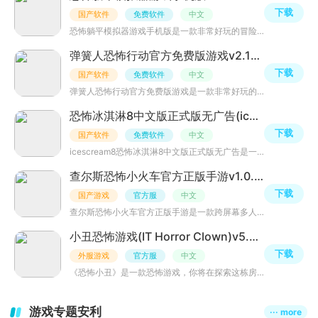
下载
国产软件
免费软件
中文
恐怖躺平模拟器游戏手机版是一款非常好玩的冒险策略型手游，采用全新的躲猫猫玩法模式，玩家需要躲避死神的
弹簧人恐怖行动官方免费版游戏v2.1安卓最新版
下载
国产软件
免费软件
中文
弹簧人恐怖行动官方免费版游戏是一款非常好玩的冒险逃脱类手游，游戏开局玩家进入Springman的恐怖迷宫当中，
恐怖冰淇淋8中文版正式版无广告(ice scream 8)v1.1
下载
国产软件
免费软件
中文
icescream8恐怖冰淇淋8中文版正式版无广告是一款非常刺激好玩的冒险逃脱类手游，游戏中玩家无意中闯入了罗德
查尔斯恐怖小火车官方正版手游v1.0.5安卓版
下载
国产游戏
官方服
中文
查尔斯恐怖小火车官方正版手游是一款跨屏幕多人恐怖合作即时战略游戏，玩家们将以四位主角的视角分工协作，
小丑恐怖游戏(IT Horror Clown)v5.2.1最新版
下载
外服游戏
官方服
中文
《恐怖小丑》是一款恐怖游戏，你将在探索这栋房子、试图逃离《小丑回魂》中小丑的追杀时，感受到恐惧在血液
游戏专题安利
··· more