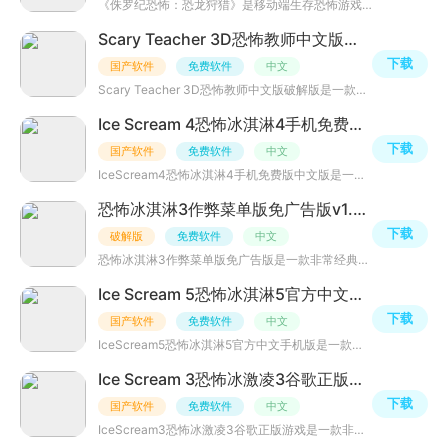
《侏罗纪恐怖：恐龙狩猎》是移动端生存恐怖游戏，玩家要在满是复活恐龙的环境中潜行规划逃生。通过研究巡逻
Scary Teacher 3D恐怖教师中文版破解版v9.5安卓最新版
下载
国产软件
免费软件
中文
Scary Teacher 3D恐怖教师中文版破解版是一款充满刺激与冒险的3D解谜类游戏。游戏中，玩家将扮演一名天才少
Ice Scream 4恐怖冰淇淋4手机免费版中文版v1.3.274 最新版
下载
国产软件
免费软件
中文
IceScream4恐怖冰淇淋4手机免费版中文版是一款非常好玩的冒险逃脱类手游，游戏中玩家需要从邪恶的冰淇淋工厂
恐怖冰淇淋3作弊菜单版免广告版v1.3.2 最新版
下载
破解版
免费软件
中文
恐怖冰淇淋3作弊菜单版免广告版是一款非常经典的恐怖求生类游戏，游戏采用非常恐怖的游戏画风，你需要在游戏
Ice Scream 5恐怖冰淇淋5官方中文手机版v1.3.3 最新版
下载
国产软件
免费软件
中文
IceScream5恐怖冰淇淋5官方中文手机版是一款超好玩的冒险解谜类游戏，这是恐怖冰淇淋第五部曲，在新作当中，
Ice Scream 3恐怖冰激凌3谷歌正版游戏v1.3.2 最新版
下载
国产软件
免费软件
中文
IceScream3恐怖冰激凌3谷歌正版游戏是一款非常好玩的冒险逃脱类游戏，玩家需要逃脱冰淇淋人的追击，整个游戏