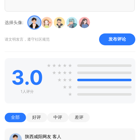
选择头像:
发布评论
请文明发言，遵守社区规范
★
★
★
★
★
3.0
★
★
★
★
★
★
★
★
★
1人评分
★
全部
好评
中评
差评
陕西咸阳网友 客人