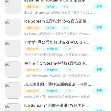
eyesthehorrorgame恐怖之眼自定义鬼脸手游2026最新版v8.0.51安卓最新版
下载
国外游戏
官方服
中文
EyesTheHorrorGame恐怖之眼自定义鬼脸手游2026最新版是一款非常好玩的冒险解谜类游戏，玩家是可以自定义鬼脸
Ice Scream 2恐怖冰淇淋2官方正版安装包v2.0.2287安卓最新版
下载
国外游戏
官方服
中文
IceScream2恐怖冰淇淋2官方正版安装包是一款非常刺激好玩的冒险解谜类游戏，玩家将来一个阴森的房子，为了把
方婷婷(悬疑恐怖解谜游戏)v1.0.3 安卓版
下载
国产软件
免费软件
中文
方婷婷是孙美琪疑案系列游戏，故事设定在1990年，刘青春调查方婷婷在精神病院死亡真相。玩法与传统解谜类似
幸存者苦难Steam移植版(恐怖战斗解谜游戏)v1.6.9.21 免费版
下载
国产软件
免费软件
中文
《幸存者苦难Steam移植版》是一款恐怖战斗解谜游戏。玩家扮演士兵博兰勒格博耶加被困黑暗世界，需完成非洲古
班班幼儿园：通往深渊的最后一张票(班班恐怖游戏)v1.0.0 手机版
下载
国产软件
免费软件
中文
班班的花园：通往深渊的最后门票是粉丝自制黑暗恐怖游戏，灵感源于原作。玩家要探索班班幼儿园被遗忘地牢，
Ice Scream 1恐怖冰淇淋1谷歌国际版v1.3.3612官方最新版