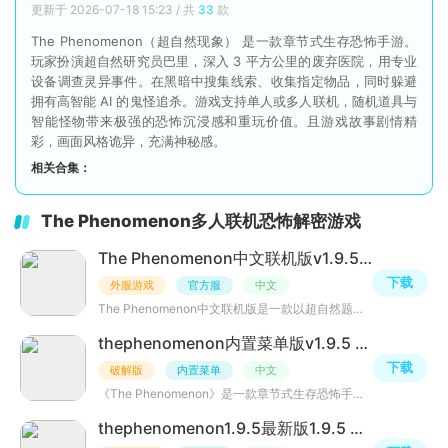
更新于 2026-07-18 15:23 / 共
33
款
The Phenomenon（超自然现象） 是一款章节式生存恐怖手游。
玩家扮演超自然研究员巴里，深入 3 平方公里的废弃医院，用专业
设备调查灵异事件。在黑暗中搜集线索、收集指定物品，同时躲避
拥有高智能 AI 的鬼怪追杀。游戏支持单人或多人联机，随机道具与
智能怪物带来极强的恐怖沉浸感和重玩价值。且游戏故事剧情精
彩，画面风格诡异，充满神秘感。
相关合集：
The Phenomenon多人联机恐怖解密游戏
The Phenomenon中文联机版v1.9.5官方正版
下载
外服游戏
官方服
中文
The Phenomenon中文联机版是一款以超自然题材为核心的生存恐怖游戏，其联机版本凭借独特的玩法设计和沉浸式
thephenomenon内置菜单版v1.9.5 加速版
下载
破解版
内置菜单
中文
《The Phenomenon》是一款章节式生存恐怖手游，玩家深入废弃医院等阴森场景，借助设备调查诡异事件，躲避高
thephenomenon1.9.5最新版1.9.5 安卓版