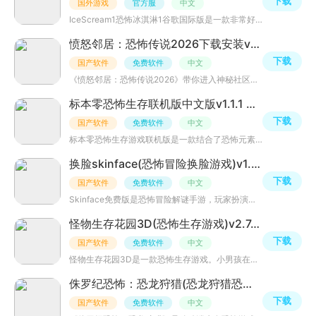
下载
国外游戏
官方服
中文
IceScream1恐怖冰淇淋1谷歌国际版是一款非常好玩的冒险解谜类游戏，游戏中玩家被困在一处神秘的地方，需要寻
愤怒邻居：恐怖传说2026下载安装v1.0 手机版
下载
国产软件
免费软件
中文
《愤怒邻居：恐怖传说2026》带你进入神秘社区，体验第一人称恐怖冒险。在紧张氛围中破解谜题、躲避邻居追捕
标本零恐怖生存联机版中文版v1.1.1 最新版
下载
国产软件
免费软件
中文
标本零恐怖生存游戏联机版是一款结合了恐怖元素和生存挑战的沉浸式游戏。玩家将被置于一个充满未知威胁和神
换脸skinface(恐怖冒险换脸游戏)v1.0 手机版
下载
国产软件
免费软件
中文
Skinface免费版是恐怖冒险解谜手游，玩家扮演杀手按任务杀目标取五官换脸隐藏身份。游戏有摆脱噩梦、发现真
怪物生存花园3D(恐怖生存游戏)v2.7.3 官方正版
下载
国产软件
免费软件
中文
怪物生存花园3D是一款恐怖生存游戏。小男孩在诡异幼儿园醒来，朋友变怪，环境如童话花园却暗藏危机。需避开
侏罗纪恐怖：恐龙狩猎(恐龙狩猎恐怖游戏)v1.0.7 官方正版
下载
国产软件
免费软件
中文