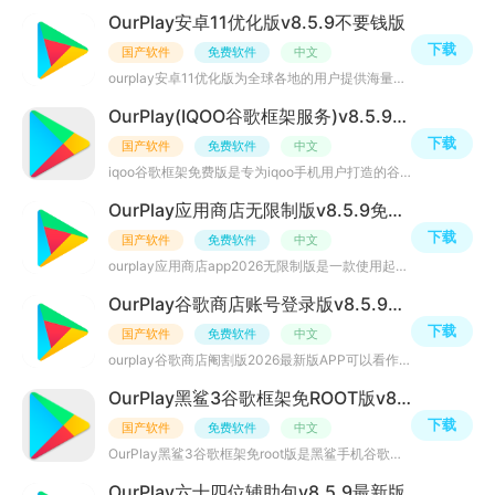
OurPlay安卓11优化版v8.5.9不要钱版
下载
国产软件
免费软件
中文
ourplay安卓11优化版为全球各地的用户提供海量精品游戏和优质应用，完美修复应用闪退、游戏闪退等问题，解除
OurPlay(IQOO谷歌框架服务)v8.5.9免费版
下载
国产软件
免费软件
中文
iqoo谷歌框架免费版是专为iqoo手机用户打造的谷歌三件套安装器，无需root权限，超强稳定，可帮助用户一键快
OurPlay应用商店无限制版v8.5.9免费版
下载
国产软件
免费软件
中文
ourplay应用商店app2026无限制版是一款使用起来无限制的国际游戏应用商店，成为vip会员后，可以享有VIP专属
OurPlay谷歌商店账号登录版v8.5.9免费版
下载
国产软件
免费软件
中文
ourplay谷歌商店阉割版2026最新版APP可以看作是谷歌商店阉割版本，去除谷歌框架插件等限制，免root即可安装
OurPlay黑鲨3谷歌框架免ROOT版v8.5.9通用版
下载
国产软件
免费软件
中文
OurPlay黑鲨3谷歌框架免root版是黑鲨手机谷歌三件套安装器，APP已完美适配黑鲨游戏手机，电竞级别游戏机配合
OurPlay六十四位辅助包v8.5.9最新版