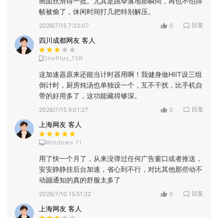
画面丝滑得一批。尤其是跳伞落地那瞬间，再也不怕掉
帧被偷了，休闲时间打几把特别解压。
回复
2026/7/15 7:23:07
0
四川成都网友 客人
OnePlus_15R
这加速器原来还能当计时器用啊！我健身做HIIT设三组
倒计时，厨房炖汤也单独设一个，互不干扰，比手机自
带的好用多了，这功能藏得够深。
回复
2026/7/15 9:01:27
0
上海网友 客人
Windows 11
用了快一个月了，从来没弹过任何广告窗口或者推送，
安安静静挂后台加速，省心到不行，对比其他那些动不
动蹦通知的真的舒服太多了
回复
2026/7/10 15:51:22
0
上海网友 客人