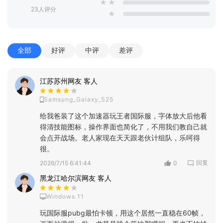
★
★
23人评分
★
全部
好评
中评
差评
江苏苏州网友 客人
Samsung_Galaxy_S25
给我爸装了这个加速器玩王者国际服，字体放大后他看
得清技能图标，操作界面也简化了，不用我们教自己就
会点开战场。老人家现在天天跟老伙计组队，乐呵得
很。
回复
2026/7/15 6:41:44
0
黑龙江哈尔滨网友 客人
Windows 11
玩国际服pubg最怕卡顿，用这个居然一直稳在60帧，