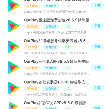
下载
国产软件
免费软件
中文
ourplay辅包64位版是网上超强悍的一款ourplay六十四位辅助包插件，各大热门游戏能够随时下载体验，一键搜索
OurPlay极速版免费加速v8.5.9精简版
下载
国产软件
免费软件
中文
ourplay极速版精简版是一款运行起来非常流畅的海外游戏加速器，体积十分的精简，只有38MB多，能运行海内外各
OurPlay加速器服务框架安装器v8.5.9最新版
下载
国产软件
免费软件
中文
OurPlay加速器服务框架安装器是一款专为游戏玩家设计的高速网络加速器，提供更流畅、更稳定的游戏体验。通过
OurPlay三件套APPv8.5.9最新免费版
下载
国产软件
免费软件
中文
ourplay三件套安装包加速版可以让你一键快速安装谷歌三件套的手机工具，安装好后即可实现一键快速安装各种，
OurPlay谷歌安装器(OurPlay提取安装包)v8.5.9最新版
下载
国产软件
免费软件
中文
ourplay谷歌安装器是新绿小编自用的一款谷歌框架安装器软件，用户安装这款APP后，在软件主界面即可快速安装
OurPlay谷歌官方APPv8.5.9 最新版
下载