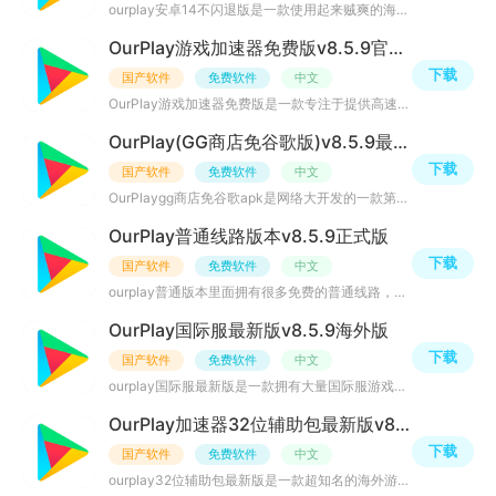
ourplay安卓14不闪退版是一款使用起来贼爽的海外应用商店，里面拥有大量正规好用好玩的资源，例如大家喜爱的
OurPlay游戏加速器免费版v8.5.9官方标准版
下载
国产软件
免费软件
中文
OurPlay游戏加速器免费版是一款专注于提供高速、稳定、安全网络加速服务的应用软件。通过优化网络连接和数据
OurPlay(GG商店免谷歌版)v8.5.9最新版
下载
国产软件
免费软件
中文
OurPlaygg商店免谷歌apk是网络大开发的一款第三方谷歌应用商店黑科技，无需谷歌框架、无需root权限，体积精
OurPlay普通线路版本v8.5.9正式版
下载
国产软件
免费软件
中文
ourplay普通版本里面拥有很多免费的普通线路，新手玩家前期都是可以免费使用这些加速线路的，当然免费的不能
OurPlay国际服最新版v8.5.9海外版
下载
国产软件
免费软件
中文
ourplay国际服最新版是一款拥有大量国际服游戏的加速器软件，可以流畅的运行PUBG、DNF国际服、太空行动、方
OurPlay加速器32位辅助包最新版v8.5.9兼容版
下载
国产软件
免费软件
中文
ourplay32位辅助包最新版是一款超知名的海外游戏加速器软件，该版本专为32位设备准备，支持的游戏和应用类型