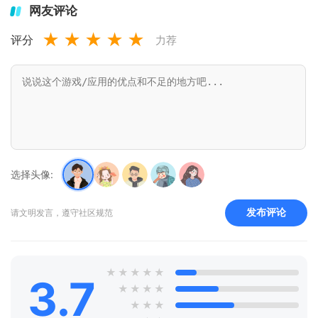
网友评论
★
★
★
★
★
评分
力荐
选择头像:
发布评论
请文明发言，遵守社区规范
★
★
★
★
★
3.7
★
★
★
★
★
★
★