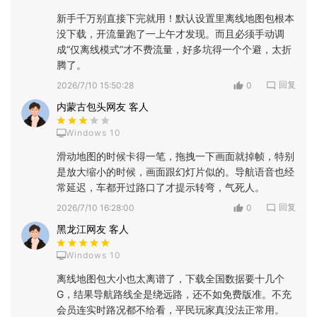
新手千万别直接下完就用！默认设置里离线地图包根本
没下载，开流量跑了一上午才发现。而且必须手动调
成“仅离线模式”才不费流量，好多坑得一个个避，太折
腾了。
回复
2026/7/10 15:50:28
0
内蒙古包头网友 客人
Windows 10
滑动地图的时候卡得一笔，拖拽一下画面就掉帧，特别
是放大缩小的时候，画面跟幻灯片似的。导航语音也经
常延迟，车都开过路口了才提示转弯，气死人。
回复
2026/7/10 16:28:00
0
黑龙江网友 客人
Windows 10
离线地图包大小也太离谱了，下载全国数据要十几个
G，结果导航路线全是绕远路，还不如免费版准。不充
会员连实时路况都不给看，平民玩家真没法正常用。