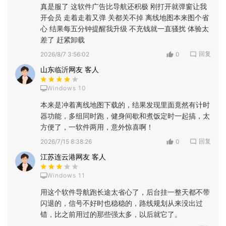
真是服了 这软件广告比导航还积极 刚打开就弹窗让我
开会员 走着走着又弹 关都关不掉 离线地图本来图个省
心 结果每五分钟提醒我升级 不充钱就一直骚扰 体验太
差了 赶紧卸载
回复
2026/8/7 3:56:02
0
山东临沂网友 客人
Windows 10
本来是冲着离线地图下载的，结果发现里面竟然有计时
器功能，多组同时跑，健身间歇和煮饭定时一起搞，太
方便了，一软件两用，意外惊喜啊！
回复
2026/7/15 8:38:26
0
江苏连云港网友 客人
Windows 11
用这个软件导航跑长途太省心了，后台挂一整天都不带
闪退的，信号不好时也稳稳的，路线规划从来没出过
错，比之前用过的那些强太多，以后就它了。