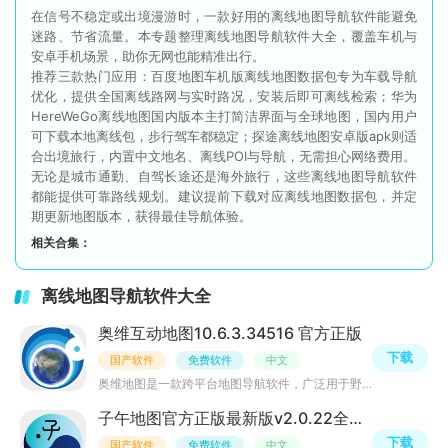
在信号不稳定或出境漫游时，一款好用的离线地图导航软件能避免
迷路、节省流量。本专题整理离线地图导航软件大全，覆盖车机与
安卓手机场景，助你无网也能精准出行。
推荐三款热门应用：百度地图车机版离线地图数据包专为车载导航
优化，提供全国离线路网与实时路况，安装后即可离线检索；华为
HereWeGo离线地图国内版本主打简洁界面与全球地图，国内用户
可下载本地离线包，步行驾车都稳定；探途离线地图安卓版apk则适
合出境旅行，内置中文地名、离线POI与导航，无需担心网络费用。
无论是城市通勤、自驾长途还是海外旅行，这些离线地图导航软件
都能提供可靠路线规划。建议提前下载对应离线地图数据包，并定
期更新地图版本，获得最佳导航体验。
相关合集：
离线地图导航软件大全
奥维互动地图10.6.3.34516 官方正版
下载
国产软件
免费软件
中文
奥维地图是一款跨平台地图导航软件，广泛用于野外作业等领域。它测绘能力强，支持多坐标系，有强大地图服务
子午地图官方正版最新版v2.0.22全图高清版
下载
国产软件
免费软件
中文