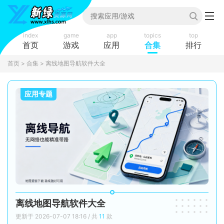
index
game
app
topics
top
首页
游戏
应用
合集
排行
首页
>
合集
> 离线地图导航软件大全
应用专题
离线地图导航软件大全
更新于 2026-07-07 18:16 / 共
11
款