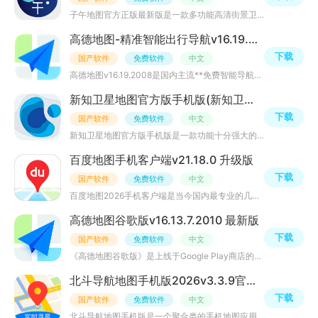
子午地图官方正版最新版是一款多功能高清街景卫星地图软件，APP旨在为用户提供高效、精准的地图绘制和地理数
高德地图-精准智能出行导航v16.19.2008 官方正版
下载
国产软件
免费软件
中文
高德地图v16.19.2008是国内主流**免费智能导航地图软件**，适配安卓、iOS双移动端，安装包精简、运行稳定。
新知卫星地图官方版手机版(新知卫星地图高清版)v4.8.2最新版
下载
国产软件
免费软件
中文
新知卫星地图官方版手机版是一款功能十分强大的手机新知卫星地图高清版app，超高清画质，提供海拔查询、罗盘
百度地图手机客户端v21.18.0 升级版
下载
国产软件
免费软件
中文
百度地图2026手机客户端是当今国内最专业的几个手机地图导航软件之一了,有了它外出出行会变得非常的方便,意
高德地图谷歌版v16.13.7.2010 最新版
下载
国产软件
免费软件
中文
《高德地图谷歌版》是上线于Google Play商店的手机智能导航软件，提供智能路线规划、实时路况提醒、多平台网
北斗导航地图手机版2026v3.3.9官方正版
下载
国产软件
免费软件
中文
北斗导航地图手机版是一个聚合类的手机地图应用，北斗导航地图手机版运用北斗导航卫星，为你带来更加准确的