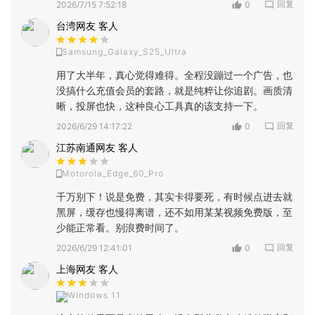
回复
2026/7/15 7:52:18
0
台湾网友 客人
Samsung_Galaxy_S25_Ultra
用了大半年，真心觉得难得。全程没蹦过一个广告，也
没搞什么充值会员的套路，就是纯粹让你追剧。画质清
晰，投屏也快，这种良心工具真的该支持一下。
回复
2026/6/29 14:17:22
0
江苏南通网友 客人
Motorola_Edge_60_Pro
千万别下！说是免费，其实卡得要死，有时候点进去就
黑屏，缓存也慢得离谱，还不如用某某视频免费版，至
少能正常看。别浪费时间了。
回复
2026/6/29 12:41:01
0
上海网友 客人
Windows 11