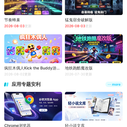
节奏蜂巢
猛鬼宿舍破解版
2026-08-03
更新
2026-08-03
更新
疯狂木偶人Kick the Buddy游戏大全
地铁跑酷魔改版
2026-08-02更新
2026-07-30更新
应用专题安利
··· more
Chrome浏览器
轻小说文库