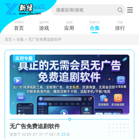
index
game
app
topics
top
首页
游戏
应用
合集
排行
首页
>
合集
> 无广告免费追剧软件
应用专题
无广告免费追剧软件
更新于 2026-07-21 17:58 / 共
22
款