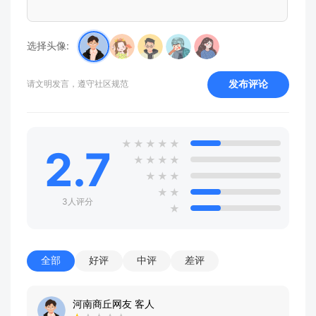
选择头像:
发布评论
请文明发言，遵守社区规范
★
★
★
★
★
2.7
★
★
★
★
★
★
★
★
★
3人评分
★
全部
好评
中评
差评
河南商丘网友 客人