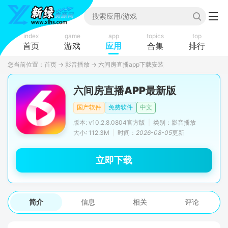
index
game
app
topics
top
首页
游戏
应用
合集
排行
您当前位置：
首页
→
影音播放
→
六间房直播app下载安装
六间房直播APP最新版
国产软件
免费软件
中文
版本: v10.2.8.0804官方版
|
类别：影音播放
大小: 112.3M
|
时间：
2026-08-05
更新
立即下载
简介
信息
相关
评论