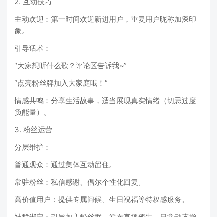
2. 互动技巧
主动欢迎：第一时间欢迎新进用户，重复用户昵称加深印
象。
引导话术：
“大家想听什么歌？评论区告诉我~”
“点亮粉丝牌加入大家庭哦！”
情感共鸣：分享生活故事，适当展现真实情绪（切忌过度
负能量）。
3. 粉丝运营
分层维护：
普通观众：通过集体互动留住。
常驻粉丝：私信感谢、偶尔个性化回复。
高价值用户：提供专属问候、生日祝福等特权感服务。
社群绑定：引导加入粉丝群，发布直播预告、日常动态增