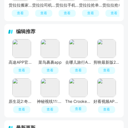
货拉拉搬家小哥APP官方新版本
货拉拉司机版APP官方免费版
货拉拉手机叫车app
货拉拉抢单神器免费版
货拉拉抢单神器
查看
查看
查看
查看
查看
编辑推荐
高途APP官方正版
菜鸟裹裹app
去哪儿旅行APP官方免费版
剪映最新版2026手机版
查看
查看
查看
查看
原生花2:奇幻旅程
神秘视线11:惊悚秘林
The Crooked Man
好看视频APP官方最新版
查看
查看
查看
查看
最新更新