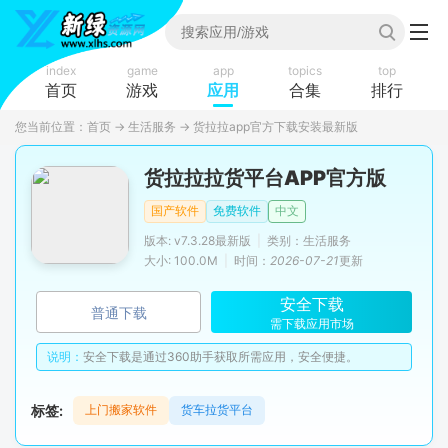
index
game
app
topics
top
首页
游戏
应用
合集
排行
您当前位置：
首页
→
生活服务
→
货拉拉app官方下载安装最新版
货拉拉拉货平台APP官方版
国产软件
免费软件
中文
版本: v7.3.28最新版
|
类别：生活服务
大小: 100.0M
|
时间：
2026-07-21
更新
安全下载
普通下载
需下载应用市场
说明：
安全下载是通过360助手获取所需应用，安全便捷。
标签:
上门搬家软件
货车拉货平台