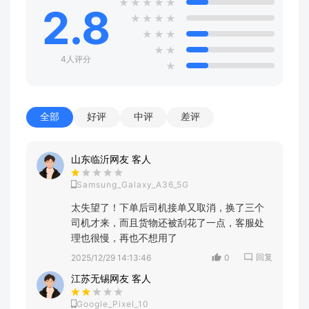
★
★
★
★
★
2.8
★
★
★
★
★
★
★
★
★
4人评分
★
全部
好评
中评
差评
山东临沂网友 客人
Samsung_Galaxy_A36_5G
太失望了！下单后司机接单又取消，换了三个
司机才来，而且货物还被刮花了一点，客服处
理也很慢，再也不想用了
回复
2025/12/29 14:13:46
0
江苏无锡网友 客人
Google_Pixel_10