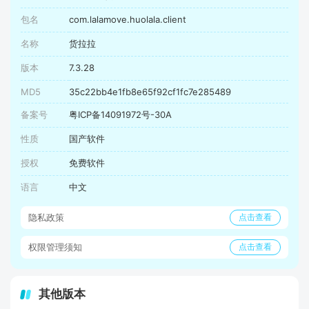
包名
com.lalamove.huolala.client
名称
货拉拉
版本
7.3.28
MD5
35c22bb4e1fb8e65f92cf1fc7e285489
备案号
粤ICP备14091972号-30A
性质
国产软件
授权
免费软件
语言
中文
隐私政策
点击查看
权限管理须知
点击查看
其他版本