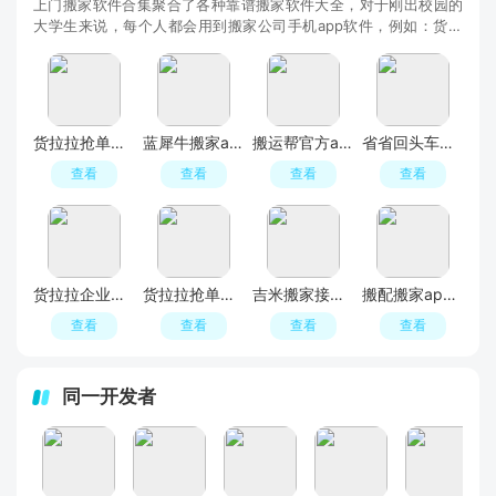
上门搬家软件合集聚合了各种靠谱搬家软件大全，对于刚出校园的
大学生来说，每个人都会用到搬家公司手机app软件，例如：货拉
拉、58同城、蓝犀牛搬家等相关货运搬家软件，专业
货拉拉抢单神器
蓝犀牛搬家app手机版客户端
搬运帮官方app客户端
省省回头车货主版客户端(省省回头车企业版)
查看
查看
查看
查看
货拉拉企业版最新手机客户端
货拉拉抢单神器免费版
吉米搬家接单app安卓端
搬配搬家app手机版
查看
查看
查看
查看
同一开发者