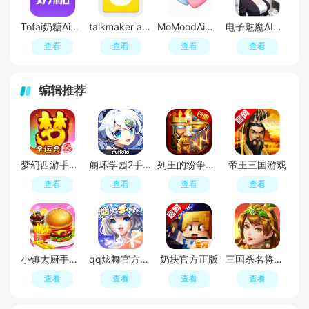
Tofai奶糖Ai官方版
talkmaker ai软件中文版
MoMoodAi气泡聊天官方正版
电子魅魔AI聊天软件(Meimodu)
查看
查看
查看
查看
编辑推荐
梦幻西游手游正版官服
崩坏学园2手游
列王的纷争西部大陆官方正版手游最新版
帝王三国游戏
查看
查看
查看
查看
小镇大厨手游最新版
qq炫舞官方正版
奶块官方正版
三国杀名将传官方正版
查看
查看
查看
查看