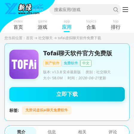
index
game
app
topics
top
首页
游戏
应用
合集
排行
您当前位置：
首页
→
社交聊天
→
tofai虚拟聊天软件免费下载
Tofai聊天软件官方免费版
国产软件
免费软件
中文
版本: v1.3.8 安卓最新版
|
类别：社交聊天
大小: 58.0M
|
时间：
2026-06-21
更新
立即下载
标签:
无禁词虚拟ai聊天免费软件
简介
信息
相关
评论