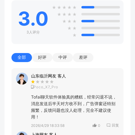
★
★
★
★
★
3.0
★
★
★
★
★
★
★
★
★
3人评分
★
全部
好评
中评
差评
山东临沂网友 客人
Poco_X7_Pro
Tofai聊天软件体验真的糟糕，经常闪退不说，
消息发送后半天对方收不到，广告弹窗还特别
频繁，反馈问题也没人处理，完全不建议使
用！
回复
2026/4/29 18:33:58
0
上海网友 客人