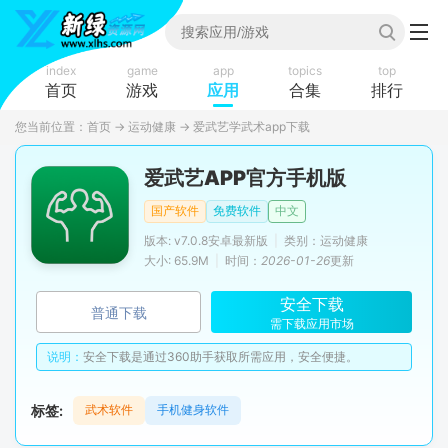
index
game
app
topics
top
首页
游戏
应用
合集
排行
您当前位置：
首页
→
运动健康
→
爱武艺学武术app下载
爱武艺APP官方手机版
国产软件
免费软件
中文
版本: v7.0.8安卓最新版
|
类别：运动健康
大小: 65.9M
|
时间：
2026-01-26
更新
安全下载
普通下载
需下载应用市场
说明：
安全下载是通过360助手获取所需应用，安全便捷。
标签:
武术软件
手机健身软件