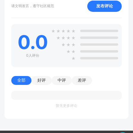
发布评论
请文明发言，遵守社区规范
★
★
★
★
★
0.0
★
★
★
★
★
★
★
★
★
0人评分
★
全部
好评
中评
差评
暂无更多评论