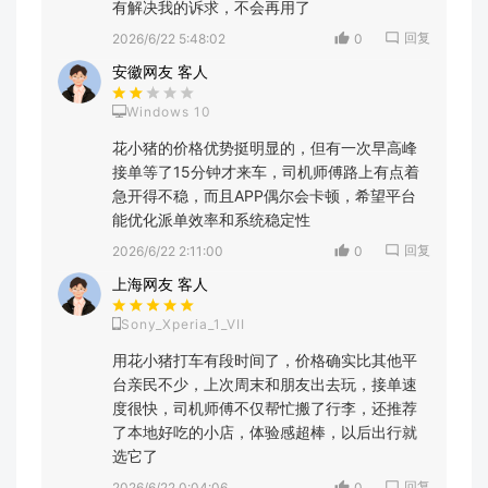
有解决我的诉求，不会再用了
回复
2026/6/22 5:48:02
0
安徽网友 客人
Windows 10
花小猪的价格优势挺明显的，但有一次早高峰
接单等了15分钟才来车，司机师傅路上有点着
急开得不稳，而且APP偶尔会卡顿，希望平台
能优化派单效率和系统稳定性
回复
2026/6/22 2:11:00
0
上海网友 客人
Sony_Xperia_1_VII
用花小猪打车有段时间了，价格确实比其他平
台亲民不少，上次周末和朋友出去玩，接单速
度很快，司机师傅不仅帮忙搬了行李，还推荐
了本地好吃的小店，体验感超棒，以后出行就
选它了
回复
2026/6/22 0:04:06
0