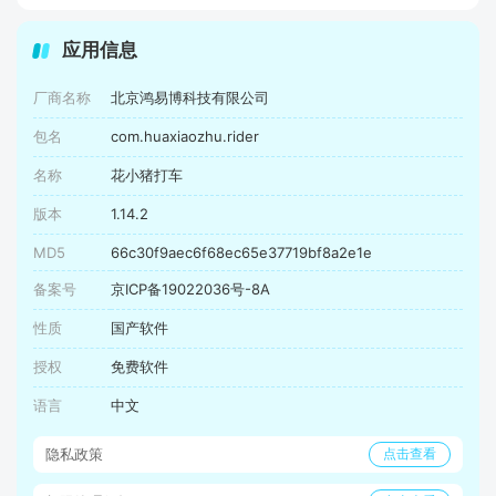
应用信息
厂商名称
北京鸿易博科技有限公司
包名
com.huaxiaozhu.rider
名称
花小猪打车
版本
1.14.2
MD5
66c30f9aec6f68ec65e37719bf8a2e1e
备案号
京ICP备19022036号-8A
性质
国产软件
授权
免费软件
语言
中文
隐私政策
点击查看