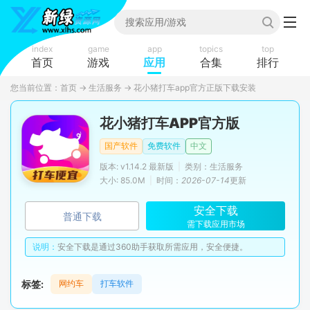
index
game
app
topics
top
首页
游戏
应用
合集
排行
您当前位置：
首页
→
生活服务
→
花小猪打车app官方正版下载安装
花小猪打车APP官方版
国产软件
免费软件
中文
版本: v1.14.2 最新版
|
类别：生活服务
大小: 85.0M
|
时间：
2026-07-14
更新
安全下载
普通下载
需下载应用市场
说明：
安全下载是通过360助手获取所需应用，安全便捷。
标签:
网约车
打车软件