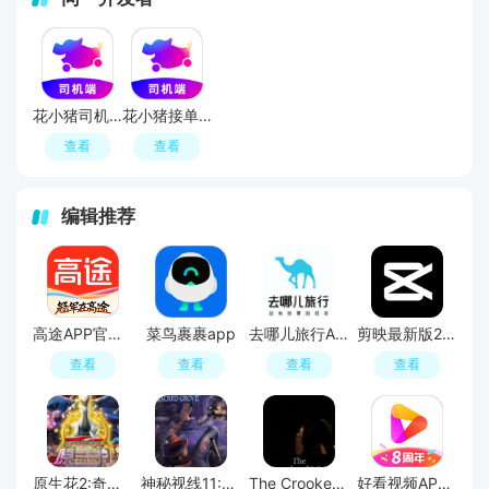
花小猪司机端APP最新版
花小猪接单神器司机端
查看
查看
编辑推荐
高途APP官方正版
菜鸟裹裹app
去哪儿旅行APP官方免费版
剪映最新版2026手机版
查看
查看
查看
查看
原生花2:奇幻旅程
神秘视线11:惊悚秘林
The Crooked Man
好看视频APP官方最新版