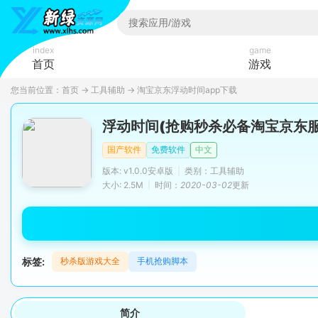
index
game
首页
游戏
您当前位置：
首页
→
工具辅助
→
淘宝京东浮动时间app下载
浮动时间(抢购秒杀必备淘宝京东服
国产软件
免费软件
中文
版本: v1.0.0安卓版
|
类别：工具辅助
大小: 2.5M
|
时间：
2020-03-02
更新
标签:
秒杀版游戏大全
手机抢购脚本
简介