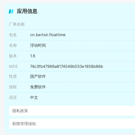
应用信息
厂商名称
包名
cn.bertsir.floattime
名称
浮动时间
版本
1.6
MD5
74c3fb47966a8174549b033e1858b86b
性质
国产软件
授权
免费软件
语言
中文
隐私政策
权限管理须知