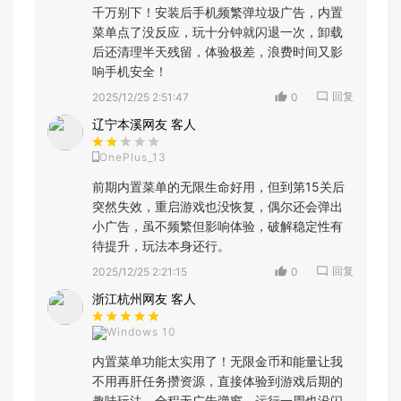
千万别下！安装后手机频繁弹垃圾广告，内置
菜单点了没反应，玩十分钟就闪退一次，卸载
后还清理半天残留，体验极差，浪费时间又影
响手机安全！
回复
2025/12/25 2:51:47
0
辽宁本溪网友 客人
OnePlus_13
前期内置菜单的无限生命好用，但到第15关后
突然失效，重启游戏也没恢复，偶尔还会弹出
小广告，虽不频繁但影响体验，破解稳定性有
待提升，玩法本身还行。
回复
2025/12/25 2:21:15
0
浙江杭州网友 客人
Windows 10
内置菜单功能太实用了！无限金币和能量让我
不用再肝任务攒资源，直接体验到游戏后期的
趣味玩法，全程无广告弹窗，运行一周也没闪