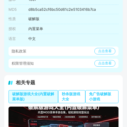
MD5
d8b5ca52cf6bc50d61c2e5103416b7ca
性质
破解版
授权
内置菜单
语言
中文
隐私政策
点击查看
权限管理须知
点击查看
相关专题
破解版游戏大全(内置破解
秒杀版游戏
免广告破解版
菜单版)
大全
小游戏