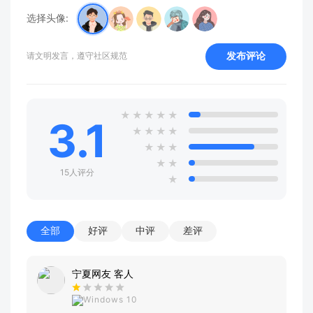
选择头像:
发布评论
请文明发言，遵守社区规范
★
★
★
★
★
3.1
★
★
★
★
★
★
★
★
★
15人评分
★
全部
好评
中评
差评
宁夏网友 客人
Windows 10