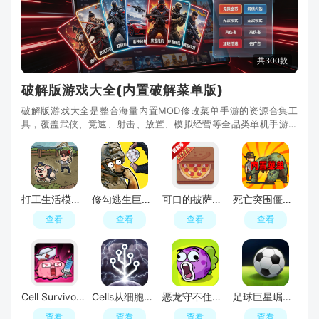
共300款
破解版游戏大全(内置破解菜单版)
破解版游戏大全是整合海量内置MOD修改菜单手游的资源合集工
具，覆盖武侠、竞速、射击、放置、模拟经营等全品类单机手游，
全部游戏自带悬浮式破解菜单，无需ROOT手机即可一键
打工生活模拟器内置作弊菜单最新版
修勾逃生巨人危机内置版
可口的披萨美味的披萨MOD作弊菜单
死亡突围僵尸战争无限金币无限钞票版
查看
查看
查看
查看
Cell Survivor细胞保卫战无限金币钻石版
Cells从细胞到奇点内置MOD折相思版
恶龙守不住MOD内置作弊菜单最新版本
足球巨星崛起最新免广告破解版
查看
查看
查看
查看