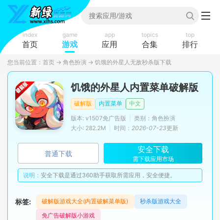
index
game
app
topics
top
首页
游戏
应用
合集
排行
您当前位置：
首页
→
角色扮演
→
饥饿的外星人无敌秒杀版下载
饥饿的外星人内置菜单破解版
破解版
内置菜单
中文
版本: v1507免广告版
|
类别：角色扮演
大小: 282.2M
|
时间：
2026-07-23
更新
安全下载
普通下载
需下载应用市场
说明：
安全下载是通过360助手获取所需应用，安全便捷。
标签:
破解版游戏大全(内置破解菜单版)
秒杀版游戏大全
免广告破解版小游戏