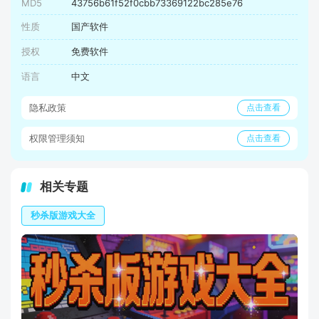
MD5
43756b61f52f0cbb73369122bc285e76
性质
国产软件
授权
免费软件
语言
中文
隐私政策
点击查看
权限管理须知
点击查看
相关专题
秒杀版游戏大全