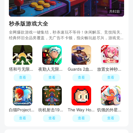
共82款
秒杀版游戏大全
全网爆款游戏一键集结，秒杀速玩不等待！休闲解压、竞技闯关、
经典怀旧全品类覆盖，无广告不卡顿，指尖畅玩超尽兴，游戏党私
藏的速玩宝库！
塔和弓无限金币钻石破解版
夜勤人无限金币破解版
Guards 2血盟守卫军2无敌秒杀最新版
放置女神秒杀无敌版破解版
查看
查看
查看
查看
白猫Project内置菜单破解版
街机射击1945无敌秒杀最新版
The Way Home回家的猫内置菜单版
饥饿的外星人内置菜单破解版
查看
查看
查看
查看