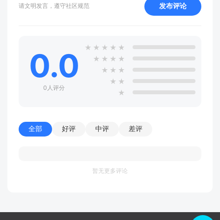
发布评论
请文明发言，遵守社区规范
★
★
★
★
★
0.0
★
★
★
★
★
★
★
★
★
0人评分
★
全部
好评
中评
差评
暂无更多评论