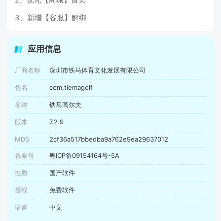
3、新增【客服】解绑
应用信息
厂商名称
深圳市铁马体育文化发展有限公司
包名
com.tiemagolf
名称
铁马高尔夫
版本
7.2.9
MD5
2cf36a517bbedba9a762e9ea29637012
备案号
粤ICP备09154164号-5A
性质
国产软件
授权
免费软件
语言
中文