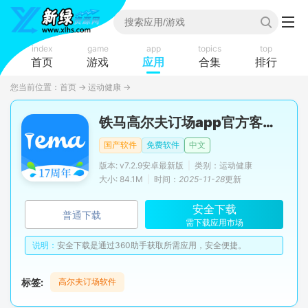
index
game
app
topics
top
首页
游戏
应用
合集
排行
您当前位置：
首页
→
运动健康
→
铁马高尔夫订场app官方客户端
国产软件
免费软件
中文
版本: v7.2.9安卓最新版
|
类别：运动健康
大小: 84.1M
|
时间：
2025-11-28
更新
安全下载
普通下载
需下载应用市场
说明：
安全下载是通过360助手获取所需应用，安全便捷。
标签:
高尔夫订场软件