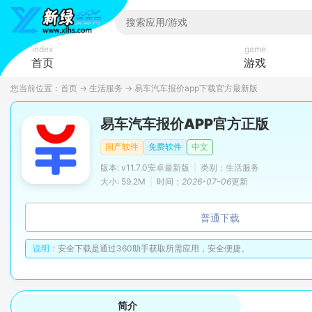
index
game
首页
游戏
您当前位置：
首页
→
生活服务
→
易车汽车报价app下载官方最新版
易车汽车报价APP官方正版
国产软件
免费软件
中文
版本: v11.7.0安卓最新版
|
类别：生活服务
大小: 59.2M
|
时间：
2026-07-06
更新
普通下载
说明：
安全下载是通过360助手获取所需应用，安全便捷。
简介