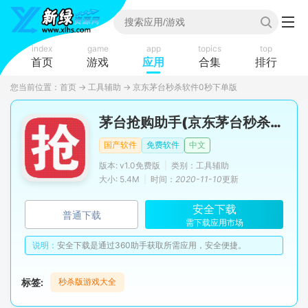
index
game
app
topics
top
首页
游戏
应用
合集
排行
您当前位置：
首页
→
工具辅助
→
京东茅台秒杀软件0秒下单版
茅台抢购助手(京东茅台秒杀软件安卓版)
国产软件
免费软件
中文
版本: v1.0免费版
|
类别：工具辅助
大小: 5.4M
|
时间：
2020-11-10
更新
安全下载
普通下载
需下载应用市场
说明：
安全下载是通过360助手获取所需应用，安全便捷。
标签:
秒杀版游戏大全