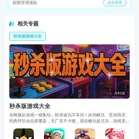
权限管理须知
点击查看
相关专题
秒杀版游戏大全
共82款
秒杀版游戏大全
全网爆款游戏一键集结，秒杀速玩不等待！休闲解压、竞技闯关、
经典怀旧全品类覆盖，无广告不卡顿，指尖畅玩超尽兴，游戏党私
藏的速玩宝库！