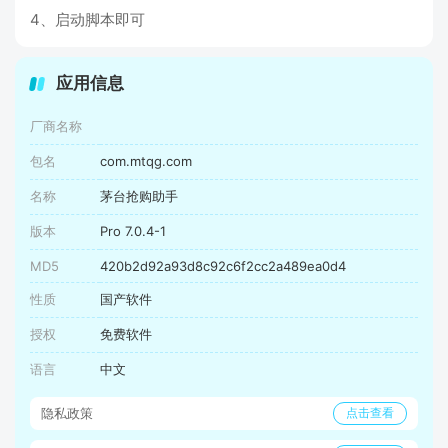
4、启动脚本即可
应用信息
厂商名称
包名
com.mtqg.com
名称
茅台抢购助手
版本
Pro 7.0.4-1
MD5
420b2d92a93d8c92c6f2cc2a489ea0d4
性质
国产软件
授权
免费软件
语言
中文
隐私政策
点击查看