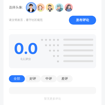
选择头像:
发布评论
请文明发言，遵守社区规范
★
★
★
★
★
0.0
★
★
★
★
★
★
★
★
★
0人评分
★
全部
好评
中评
差评
暂无更多评论