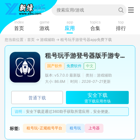
index
game
app
topics
top
首页
游戏
应用
合集
排行
您当前位置：
首页
→
游戏辅助
→
租号玩手游登号器app免费下载
租号玩手游登号器版手游专用apk
国产软件
免费软件
中文
版本: v5.7.0.0 最新版
|
类别：游戏辅助
大小: 86.6M
|
时间：
2026-07-21
更新
安全下载
普通下载
需下载应用市场
说明：
安全下载是通过360助手获取所需应用，安全便捷。
标签:
租号玩-正规租号平台
租号玩
上号器