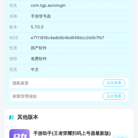
包名
com.tgp.autologin
名称
手游登号器
版本
5.7.0.0
MD5
e7111816c4adb6b4bd649dcc2b0b7fb7
性质
国产软件
授权
免费软件
语言
中文
隐私政策
点击查看
权限管理须知
点击查看
其他版本
手游助手(王者荣耀扫码上号器最新版)