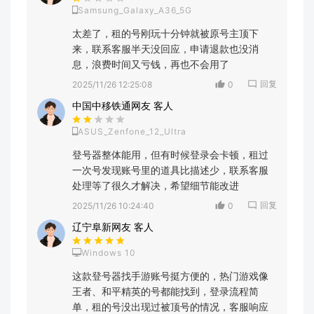
Samsung_Galaxy_A36_5G
太差了，租的号刚玩十分钟就被原号主顶下
来，联系客服半天没回应，申请退款也没消
息，浪费时间又亏钱，再也不会用了
回复
2025/11/26 12:25:08
0
中国中移铁通网友 客人
ASUS_Zenfone_12_Ultra
登号器整体能用，但有时候登录会卡顿，租过
一次号发现账号里的道具比描述少，联系客服
处理等了很久才解决，希望细节能改进
回复
2025/11/26 10:24:40
0
辽宁阜新网友 客人
Windows 10
这款登号器找手游账号挺方便的，热门游戏像
王者、和平精英的号都能找到，登录流程简
单，租的号没出现过被顶号的情况，客服响应