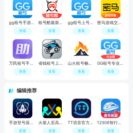
gg租号手游一键上号app安卓版
租号酷最新版本
gg租号上号器手机版
密马游戏交易(密马租号手机app最新版)
查看
查看
查看
查看
万民租号手游助手app手机版
省钱租号上号器最新版本apk
山火租号畅玩版最新版
GG租号专业版一键上号app
查看
查看
查看
查看
编辑推荐
手游登号器正版app
火柴人至高对决官方正版
TT语音官方正版
12306智行火车票2026官方最新版
查看
查看
查看
查看