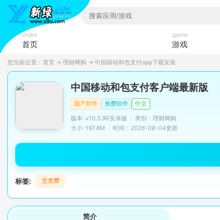
index
game
首页
游戏
您当前位置：
首页
→
理财网购
→
中国移动和包支付app下载安装
中国移动和包支付客户端最新版
国产软件
免费软件
中文
版本: v10.5.90安卓版
|
类别：理财网购
大小: 197.8M
|
时间：
2026-08-04
更新
标签:
交党费
简介