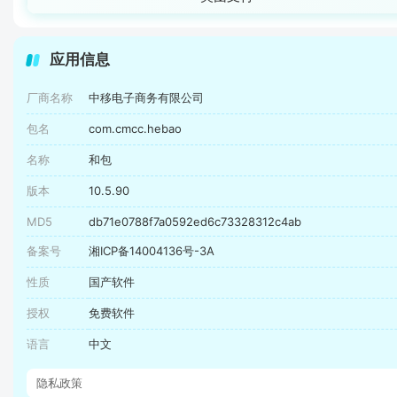
应用信息
厂商名称
中移电子商务有限公司
包名
com.cmcc.hebao
名称
和包
版本
10.5.90
MD5
db71e0788f7a0592ed6c73328312c4ab
备案号
湘ICP备14004136号-3A
性质
国产软件
授权
免费软件
语言
中文
隐私政策