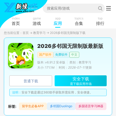
index
game
app
topics
top
首页
游戏
应用
合集
排行
您当前位置：
首页
→
教育学习
→
2026多邻国无限制版下载
2026多邻国无限制版最新版
国产软件
免费软件
中文
版本: v6.91.2 安卓版
|
类别：教育学习
大小: 171.1M
|
时间：
2026-07-11
更新
安全下载
普通下载
需下载应用市场
说明：
安全下载是通过360助手获取所需应用，安全便捷。
标签:
留学生必备APP
多邻国Duolingo
多国语言学习神器