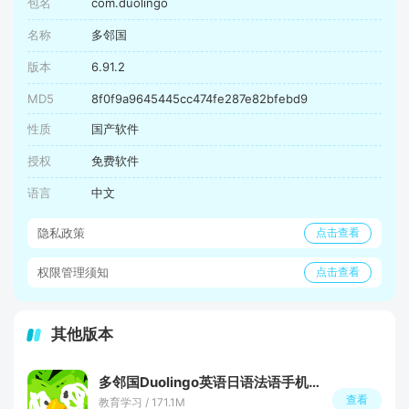
包名
com.duolingo
名称
多邻国
版本
6.91.2
MD5
8f0f9a9645445cc474fe287e82bfebd9
性质
国产软件
授权
免费软件
语言
中文
隐私政策
点击查看
权限管理须知
点击查看
其他版本
多邻国Duolingo英语日语法语手机端最新版
查看
教育学习 / 171.1M