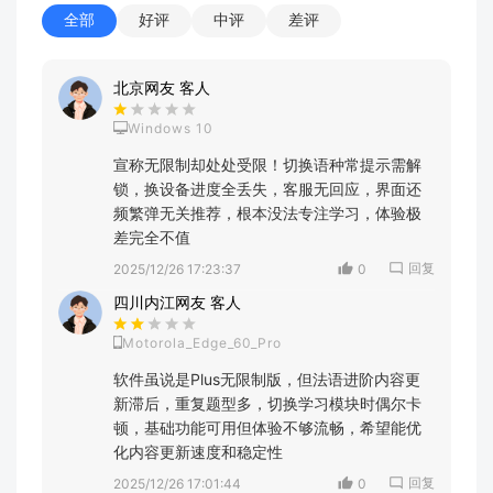
全部
好评
中评
差评
北京网友 客人
Windows 10
宣称无限制却处处受限！切换语种常提示需解
锁，换设备进度全丢失，客服无回应，界面还
频繁弹无关推荐，根本没法专注学习，体验极
差完全不值
回复
2025/12/26 17:23:37
0
四川内江网友 客人
Motorola_Edge_60_Pro
软件虽说是Plus无限制版，但法语进阶内容更
新滞后，重复题型多，切换学习模块时偶尔卡
顿，基础功能可用但体验不够流畅，希望能优
化内容更新速度和稳定性
回复
2025/12/26 17:01:44
0