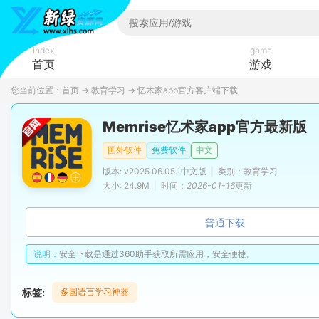
index
game
首页
游戏
您当前位置：
首页
→
教育学习
→
忆术家app官方客户端下载
Memrise忆术家app官方最新版
国外软件
免费软件
中文
版本: v2025.06.05.1中文版
|
类别：教育学习
大小: 24.9M
|
时间：
2026-01-16
更新
普通下载
说明：
安全下载是通过360助手获取所需应用，安全便捷。
标签:
多国语言学习神器