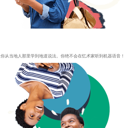
让你从当地人那里学到地道说法。你绝不会在忆术家听到机器语音！