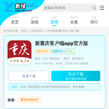
index
game
app
topics
top
首页
游戏
应用
合集
排行
您当前位置：
首页
→
新闻资讯
→
华龙网新重庆客户端下载
新重庆客户端app官方版
国产软件
免费软件
中文
版本: v9.6.7最新版
|
类别：新闻资讯
大小: 108.7M
|
时间：
2026-06-24
更新
安全下载
普通下载
需下载应用市场
说明：
安全下载是通过360助手获取所需应用，安全便捷。
标签:
重庆本地软件