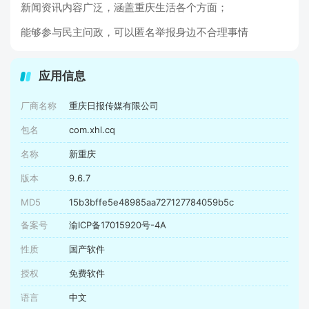
新闻资讯内容广泛，涵盖重庆生活各个方面；
能够参与民主问政，可以匿名举报身边不合理事情
应用信息
厂商名称
重庆日报传媒有限公司
包名
com.xhl.cq
名称
新重庆
版本
9.6.7
MD5
15b3bffe5e48985aa727127784059b5c
备案号
渝ICP备17015920号-4A
性质
国产软件
授权
免费软件
语言
中文