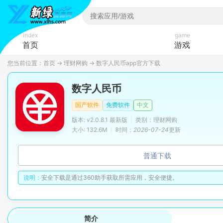
index
game
首页
游戏
您当前位置：
首页
→
理财网购
→
数字人民币app官方下载
数字人民币
国产软件
免费软件
中文
版本: v2.0.8.1 最新版
|
类别：理财网购
大小: 132.6M
|
时间：
2026-07-24
更新
普通下载
说明：
安全下载是通过360助手获取所需应用，安全便捷。
简介