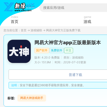
index
game
首页
游戏
您当前位置：
首页
→
游戏辅助
→
网易大神官方正版免费下载
网易大神官方app正版最新版本
国产软件
免费软件
中文
版本: 4.20.0 免费版
|
类别：游戏辅助
大小: 151.9M
|
时间：
2026-07-03
更新
普通下载
说明：
安全下载是通过360助手获取所需应用，安全便捷。
标签:
网易大神游戏助手